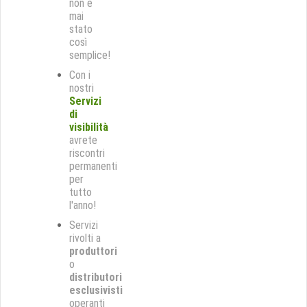
non è
mai
stato
così
semplice!
Con i
nostri
Servizi
di
visibilità
avrete
riscontri
permanenti
per
tutto
l'anno!
Servizi
rivolti a
produttori
o
distributori
esclusivisti
operanti