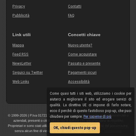
Privacy
Contatti
Pubblicità
FAQ
Link utili
Concetti chiave
Mappa
Nuovo utente?
Feed RSS
Come acquistare
NewsLetter
Passato e presente
Seguici su Twitter
Pagamenti sicuri
Web Links
Accessibilità
Come quasi tutti i siti web, utilizziamo i cookie per
aiutarci a migliorare il sito ed erogare servizi di
qualità. La direttiva UE ci impone di farlo notare,
ecco il perchè di questo fastidioso pop-up, che puoi
© 1999-2026 | P.Iva 01721210308 | Tutti i componenti, marchi, nomi commerciali o
chiudere per sempre.
Per saperne di più
aziendali, presenti o citati all'interno di questo sito appartengono ai rispettivi
Proprietari e sono stati utilizzati a scopo esplicativo ed a beneficio del possessore,
OK, chiudi questo pop-up
senza alcun fine di violazione dei diritti di Copyright.
Maggiori informazioni