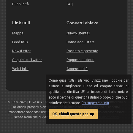
Pubblicità
FAQ
Link utili
Concetti chiave
Mappa
Nuovo utente?
Feed RSS
Come acquistare
NewsLetter
Passato e presente
Seguici su Twitter
Pagamenti sicuri
Web Links
Accessibilità
Come quasi tutti i siti web, utilizziamo i cookie per
aiutarci a migliorare il sito ed erogare servizi di
qualità. La direttiva UE ci impone di farlo notare,
ecco il perchè di questo fastidioso pop-up, che puoi
© 1999-2026 | P.Iva 01721210308 | Tutti i componenti, marchi, nomi commerciali o
chiudere per sempre.
Per saperne di più
aziendali, presenti o citati all'interno di questo sito appartengono ai rispettivi
Proprietari e sono stati utilizzati a scopo esplicativo ed a beneficio del possessore,
OK, chiudi questo pop-up
senza alcun fine di violazione dei diritti di Copyright.
Maggiori informazioni