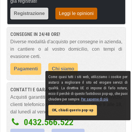
già registrati!
Registrazione
Leggi le opinioni
CONSEGNE IN 24/48 ORE!
Diverse modalità d'acquisto per consegne in azienda,
in cantiere o al vostro domicilio, con tempi di
evasione certi.
Pagamenti
Chi siamo
Come quasi tutti i siti web, utilizziamo i cookie per
aiutarci a migliorare il sito ed erogare servizi di
qualità. La direttiva UE ci impone di farlo notare,
CONTATTI E GARANZIE
ecco il perchè di questo fastidioso pop-up, che puoi
Acquisti garantiti da una lunga esperienza e servizio
chiudere per sempre.
Per saperne di più
clienti telefonico con orario continuato dalle 9 alle 18,
OK, chiudi questo pop-up
dal lunedì al venerdì :
0432.566.522