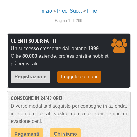
Inizio
<
Prec.
Succ.
>
Fine
Pagina 1 di 299
CLIENTI SODDISFATTI
Un successo crescente dal lontano
1999
.
Oltre
80.000
aziende, professionisti e hobbisti
già registrati!
Registrazione
Leggi le opinioni
CONSEGNE IN 24/48 ORE!
Diverse modalità d'acquisto per consegne in azienda,
in cantiere o al vostro domicilio, con tempi di
evasione certi.
Pagamenti
Chi siamo