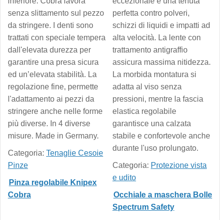
inferiore. Cobra lavora
eccezionale e una tenuta
senza slittamento sul pezzo
perfetta contro polveri,
da stringere. I denti sono
schizzi di liquidi e impatti ad
trattati con speciale tempera
alta velocità. La lente con
dall'elevata durezza per
trattamento antigraffio
garantire una presa sicura
assicura massima nitidezza.
ed un’elevata stabilità. La
La morbida montatura si
regolazione fine, permette
adatta al viso senza
l'adattamento ai pezzi da
pressioni, mentre la fascia
stringere anche nelle forme
elastica regolabile
più diverse. In 4 diverse
garantisce una calzata
misure. Made in Germany.
stabile e confortevole anche
durante l'uso prolungato.
Categoria:
Tenaglie Cesoie
Pinze
Categoria:
Protezione vista
e udito
Pinza regolabile Knipex
Cobra
Occhiale a maschera Bolle
Spectrum Safety