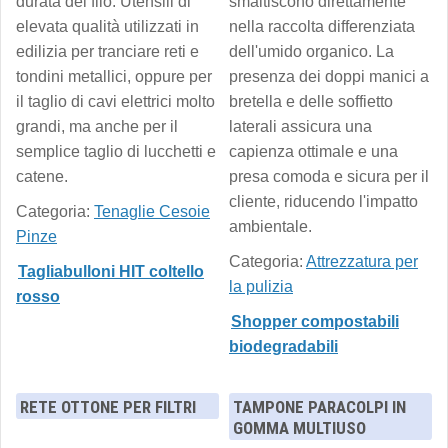
durata del filo. Utensili di
smaltiscono direttamente
elevata qualità utilizzati in
nella raccolta differenziata
edilizia per tranciare reti e
dell'umido organico. La
tondini metallici, oppure per
presenza dei doppi manici a
il taglio di cavi elettrici molto
bretella e delle soffietto
grandi, ma anche per il
laterali assicura una
semplice taglio di lucchetti e
capienza ottimale e una
catene.
presa comoda e sicura per il
cliente, riducendo l'impatto
Categoria:
Tenaglie Cesoie
ambientale.
Pinze
Categoria:
Attrezzatura per
Tagliabulloni HIT coltello
la pulizia
rosso
Shopper compostabili
biodegradabili
RETE OTTONE PER FILTRI
TAMPONE PARACOLPI IN
GOMMA MULTIUSO