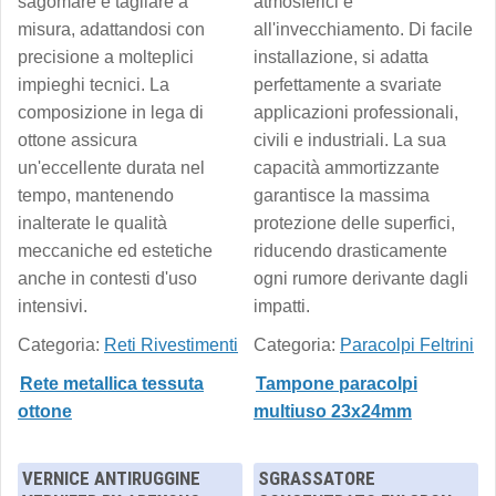
sagomare e tagliare a
atmosferici e
misura, adattandosi con
all'invecchiamento. Di facile
precisione a molteplici
installazione, si adatta
impieghi tecnici. La
perfettamente a svariate
composizione in lega di
applicazioni professionali,
ottone assicura
civili e industriali. La sua
un'eccellente durata nel
capacità ammortizzante
tempo, mantenendo
garantisce la massima
inalterate le qualità
protezione delle superfici,
meccaniche ed estetiche
riducendo drasticamente
anche in contesti d'uso
ogni rumore derivante dagli
intensivi.
impatti.
Categoria:
Reti Rivestimenti
Categoria:
Paracolpi Feltrini
Rete metallica tessuta
Tampone paracolpi
ottone
multiuso 23x24mm
VERNICE ANTIRUGGINE
SGRASSATORE