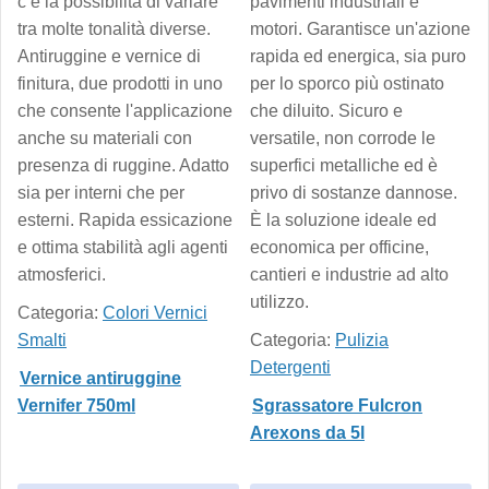
c’è la possibilità di variare
pavimenti industriali e
tra molte tonalità diverse.
motori. Garantisce un'azione
Antiruggine e vernice di
rapida ed energica, sia puro
finitura, due prodotti in uno
per lo sporco più ostinato
che consente l'applicazione
che diluito. Sicuro e
anche su materiali con
versatile, non corrode le
presenza di ruggine. Adatto
superfici metalliche ed è
sia per interni che per
privo di sostanze dannose.
esterni. Rapida essicazione
È la soluzione ideale ed
e ottima stabilità agli agenti
economica per officine,
atmosferici.
cantieri e industrie ad alto
utilizzo.
Categoria:
Colori Vernici
Smalti
Categoria:
Pulizia
Detergenti
Vernice antiruggine
Vernifer 750ml
Sgrassatore Fulcron
Arexons da 5l