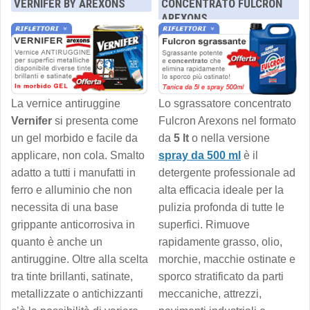
VERNIFER BY AREXONS
CONCENTRATO FULCRON
AREXONS
La vernice antiruggine
Lo sgrassatore concentrato
Vernifer
si presenta come
Fulcron Arexons nel formato
un gel morbido e facile da
da
5 lt
o nella versione
applicare, non cola. Smalto
spray da 500 ml
è il
adatto a tutti i manufatti in
detergente professionale ad
ferro e alluminio che non
alta efficacia ideale per la
necessita di una base
pulizia profonda di tutte le
grippante anticorrosiva in
superfici. Rimuove
quanto è anche un
rapidamente grasso, olio,
antiruggine. Oltre alla scelta
morchie, macchie ostinate e
tra tinte brillanti, satinate,
sporco stratificato da parti
metallizzate o antichizzanti
meccaniche, attrezzi,