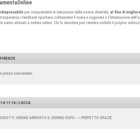
rramentaOnline
ndispensabile
per comprendere le sensazioni della nostra clientela,
al fine di miglio
 trasparenza i feedback riportano solitamente il nome e cognome o l'intestazione dell'az
siamo abituati a vedere online. Chi lo desidera può rendere visibile il proprio indirizzo 
| FIRENZE
n prezzi convenienti.
14 11:16 | LUCCA
ODOTTI -ORDINE ARRIVATO IL GIORNO DOPO ------PERFETTO GRAZIE