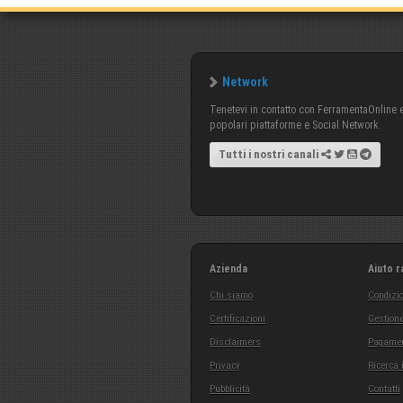
Network
Tenetevi in contatto con FerramentaOnline e 
popolari piattaforme e Social Network.
Tutti i nostri canali
Azienda
Aiuto r
Chi siamo
Condizio
Certificazioni
Gestione
Disclaimers
Pagamen
Privacy
Ricerca 
Pubblicità
Contatti