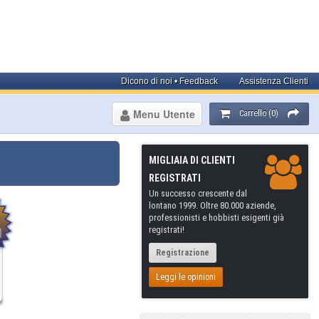
Dicono di noi • Feedback
Assistenza Clienti
Menu Utente
Carrello (0)
MIGLIAIA DI CLIENTI
REGISTRATI
Un successo crescente dal
lontano 1999. Oltre 80.000 aziende,
professionisti e hobbisti esigenti già
registrati!
Registrazione
Leggi le opinioni