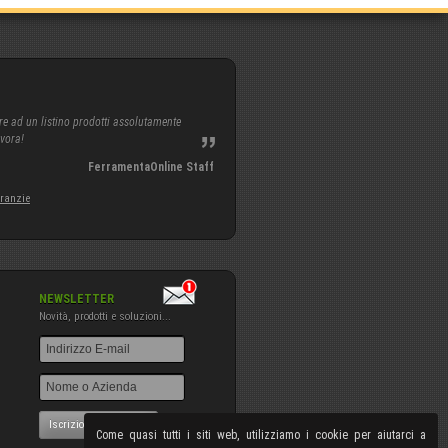
re ad un listino prodotti assolutamente
avora!
FerramentaOnline Staff
aranzie
NEWSLETTER
Novità, prodotti e soluzioni...
Iscrizione NewsLetter
Come quasi tutti i siti web, utilizziamo i cookie per aiutarci a