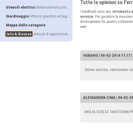
Tutte le opinioni su Fe
Utensili elettrici
Elettroutensili professionali
I feedback sono uno
strumento i
Giardinaggio
Attrezzi giardino ed agricoltura
servizio
. Per garantire la massima
diversamente da quanto solitamente 
Mappa delle categorie
web.
Info & Risorse
Articoli di approfondimento
FABIANO | 06-02-2014 11:17 
Ottimo servizio, velocissimo co
ALESSANDRA CIMA | 06-02-20
MOLTA SCELTA TANTISSIMI PR