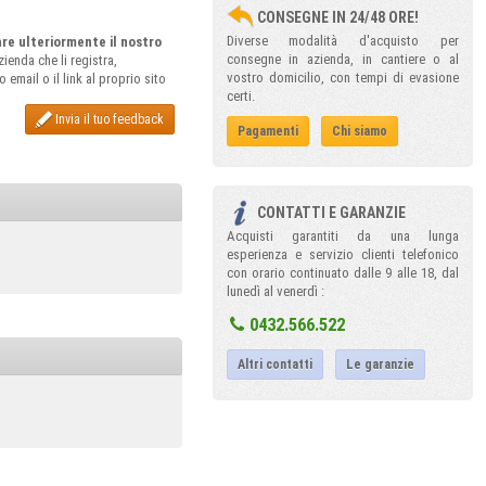
CONSEGNE IN 24/48 ORE!
Diverse modalità d'acquisto per
rare ulteriormente il nostro
consegne in azienda, in cantiere o al
ienda che li registra,
vostro domicilio, con tempi di evasione
email o il link al proprio sito
certi.
Invia il tuo feedback
Pagamenti
Chi siamo
CONTATTI E GARANZIE
Acquisti garantiti da una lunga
esperienza e servizio clienti telefonico
con orario continuato dalle 9 alle 18, dal
lunedì al venerdì :
0432.566.522
Altri contatti
Le garanzie