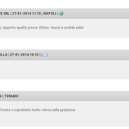
SRL | 27-01-2014 11:15 | NAPOLI |
, rapporto qualità prezzo Ottimo. Grazie e cordiali saluti
LLO | 27-01-2014 10:15 | |
23 | TERAMO
 fornito e soprattutto molto veloce nelle spedizioni.