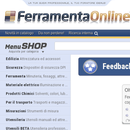
Novità in catalogo
Da non perdere!
Ricerca interna
Acquista per categoria
Edilizia
Attrezzatura ed accessori
Feedba
Sicurezza
Dispositivi di sicurezza DPI
Ferramenta
Minuteria, fissaggi, attrezzatura
Materiale elettrico
Illuminazione e alimentazione
Prodotti Chimici
Solventi, colori, lubrificanti...
Per il trasporto
Trasporti e magazzino
Misurazioni
Strumenti di misura
Utensileria
Utensili manuali ed attrezzature
Utensili BETA
Utensileria professionale