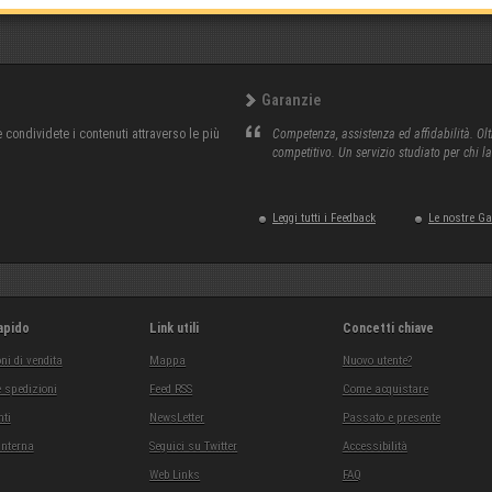
Garanzie
condividete i contenuti attraverso le più
Competenza, assistenza ed affidabilità. Olt
competitivo. Un servizio studiato per chi l
Leggi tutti i Feedback
Le nostre G
apido
Link utili
Concetti chiave
ni di vendita
Mappa
Nuovo utente?
 spedizioni
Feed RSS
Come acquistare
ti
NewsLetter
Passato e presente
interna
Seguici su Twitter
Accessibilità
Web Links
FAQ