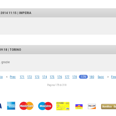
2014 11:15 | IMPERIA
09:18 | TORINO
. grazie
<
179
>
zio
Prec
171
172
173
174
175
176
177
178
180
Succ
Fin
Pagina 179 di 318