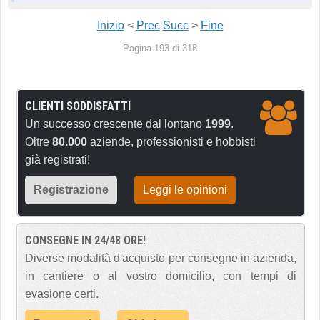
Inizio
<
Prec
Succ
>
Fine
Pagina 193 di 318
CLIENTI SODDISFATTI
Un successo crescente dal lontano
1999
.
Oltre
80.000
aziende, professionisti e hobbisti
già registrati!
Registrazione
Leggi le opinioni
CONSEGNE IN 24/48 ORE!
Diverse modalità d'acquisto per consegne in azienda,
in cantiere o al vostro domicilio, con tempi di
evasione certi.