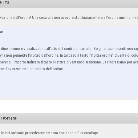
9 | TS
vasione dell'ordine! Una cosa che non avevo visto chiaramente era l'ordine minimo, il re
ne
dine minimo è visualizzabile all'atto del controllo carrello. Se gli articoli inseriti non
ema non permette l'inoltro dell'ordine. In tal caso il tasto "Inoltra ordine" diventa di col
erano l'importo indicato il tasto si attiva diventando arancione. La ringraziamo per ave
per l'avanzamento ed inoltro dell'ordine.
 18:41 | SP
le viti ordinate precedentemente ma non sono più in catalogo.