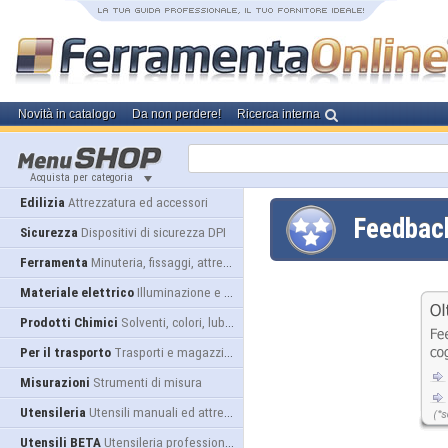
Novità in catalogo
Da non perdere!
Ricerca interna
Acquista per categoria
Edilizia
Attrezzatura ed accessori
Feedba
Sicurezza
Dispositivi di sicurezza DPI
Ferramenta
Minuteria, fissaggi, attrezzatura
Materiale elettrico
Illuminazione e alimentazione
Prodotti Chimici
Solventi, colori, lubrificanti...
Per il trasporto
Trasporti e magazzino
Misurazioni
Strumenti di misura
Utensileria
Utensili manuali ed attrezzature
Utensili BETA
Utensileria professionale