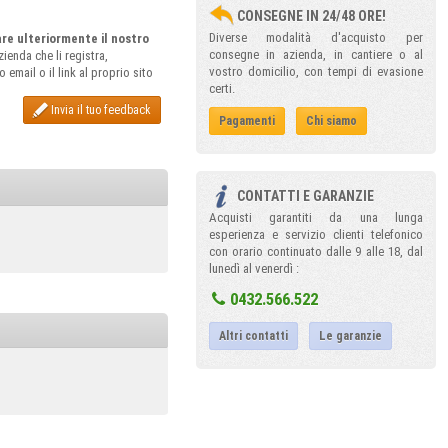
CONSEGNE IN 24/48 ORE!
Diverse modalità d'acquisto per
rare ulteriormente il nostro
consegne in azienda, in cantiere o al
ienda che li registra,
vostro domicilio, con tempi di evasione
email o il link al proprio sito
certi.
Invia il tuo feedback
Pagamenti
Chi siamo
CONTATTI E GARANZIE
Acquisti garantiti da una lunga
esperienza e servizio clienti telefonico
con orario continuato dalle 9 alle 18, dal
lunedì al venerdì :
0432.566.522
Altri contatti
Le garanzie