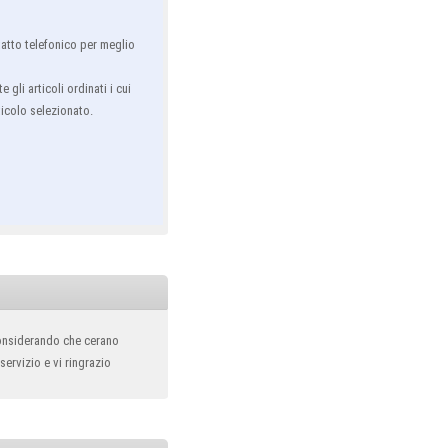
tatto telefonico per meglio
 gli articoli ordinati i cui
ticolo selezionato.
considerando che cerano
servizio e vi ringrazio