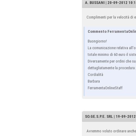
A. BUSSANI | 20-09-2012 10:1
Complimenti per la velocità di e
Commento FerramentaOnli
Buongiorno!
La comunicazione relativa all'or
totale minimo di 60 euro il sist
Diversamente per ordini che sup
dettagliatamente la procedura 
Cordialità
Barbara
FerramentaOnlineStaff
SO.GE.S.P.E. SRL | 19-09-2012
Avremmo voluto ordinare anche 