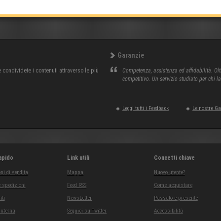
Garanzie
condividete i contenuti attraverso le più
Competenza, assistenza ed affidabilità. Olt
competitivo. Un servizio studiato per chi l
Leggi tutti i Feedback
Le nostre G
apido
Link utili
Concetti chiave
ni di vendita
Mappa
Nuovo utente?
 spedizioni
Feed RSS
Come acquistare
ti
NewsLetter
Passato e presente
interna
Seguici su Twitter
Accessibilità