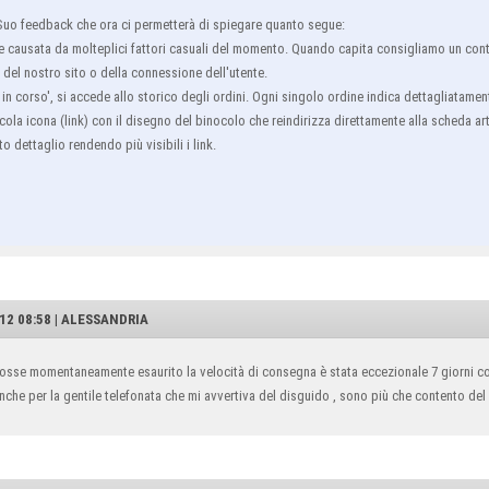
l Suo feedback che ora ci permetterà di spiegare quanto segue:
ere causata da molteplici fattori casuali del momento. Quando capita consigliamo un con
el nostro sito o della connessione dell'utente.
 in corso', si accede allo storico degli ordini. Ogni singolo ordine indica dettagliatamente
iccola icona (link) con il disegno del binocolo che reindirizza direttamente alla scheda ar
 dettaglio rendendo più visibili i link.
12 08:58 | ALESSANDRIA
o fosse momentaneamente esaurito la velocità di consegna è stata eccezionale 7 giorni 
che per la gentile telefonata che mi avvertiva del disguido , sono più che contento del 