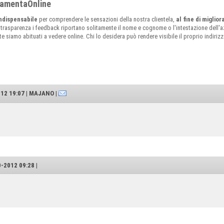
rramentaOnline
ndispensabile
per comprendere le sensazioni della nostra clientela,
al fine di miglio
 trasparenza i feedback riportano solitamente il nome e cognome o l'intestazione dell'az
siamo abituati a vedere online. Chi lo desidera può rendere visibile il proprio indirizzo 
12 19:07 | MAJANO |
-2012 09:28 |