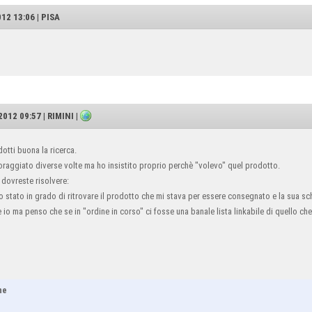
12 13:06 | PISA
012 09:57 | RIMINI |
otti buona la ricerca.
oraggiato diverse volte ma ho insistito proprio perchè "volevo" quel prodotto.
dovreste risolvere:
no stato in grado di ritrovare il prodotto che mi stava per essere consegnato e la sua sc
o ma penso che se in "ordine in corso" ci fosse una banale lista linkabile di quello che
ne