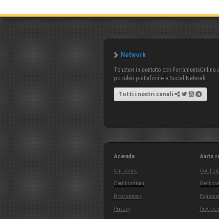
Network
Tenetevi in contatto con FerramentaOnline e 
popolari piattaforme e Social Network.
Tutti i nostri canali
Azienda
Aiuto r
Chi siamo
Condizio
Certificazioni
Gestione
Disclaimers
Pagamen
Privacy
Ricerca 