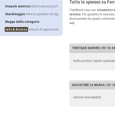
Tutte le opinioni su Fe
Utensili elettrici
Elettroutensili professionali
I feedback sono uno
strumento i
Giardinaggio
Attrezzi giardino ed agricoltura
servizio
. Per garantire la massima
diversamente da quanto solitamente 
Mappa delle categorie
web.
Info & Risorse
Articoli di approfondimento
TREVISAN SANDRO | 05-10-20
molto positivo rapidi e puntuali
SALVATORE LA MARCA | 02-10
Servizio ineccepibile