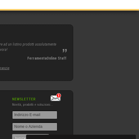
re ad un listino prodotti assolutamente
avora!
FerramentaOnline Staff
aranzie
NEWSLETTER
Novità, prodotti e soluzioni...
Iscrizione NewsLetter