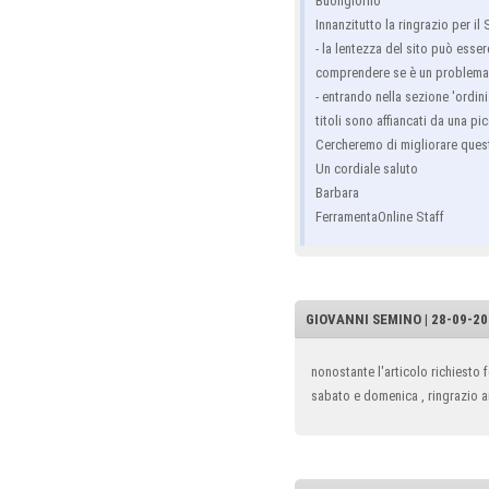
Buongiorno
Innanzitutto la ringrazio per i
- la lentezza del sito può ess
comprendere se è un problema d
- entrando nella sezione 'ordini
titoli sono affiancati da una p
Cercheremo di migliorare questo
Un cordiale saluto
Barbara
FerramentaOnline Staff
GIOVANNI SEMINO | 28-09-20
nonostante l'articolo richiest
sabato e domenica , ringrazio an