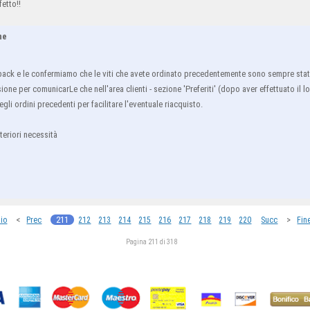
etto!!
ne
back e le confermiamo che le viti che avete ordinato precedentemente sono sempre state
one per comunicarLe che nell'area clienti - sezione 'Preferiti' (dopo aver effettuato il l
 negli ordini precedenti per facilitare l'eventuale riacquisto.
teriori necessità
<
211
>
zio
Prec
212
213
214
215
216
217
218
219
220
Succ
Fin
Pagina 211 di 318