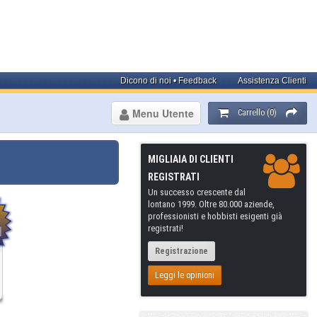
Dicono di noi • Feedback
Assistenza Clienti
Menu Utente
Carrello (0)
MIGLIAIA DI CLIENTI
REGISTRATI
Un successo crescente dal
lontano 1999. Oltre 80.000 aziende,
professionisti e hobbisti esigenti già
registrati!
Registrazione
Leggi le opinioni