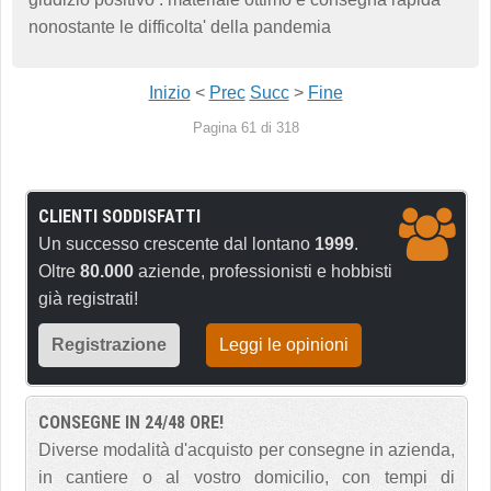
nonostante le difficolta' della pandemia
Inizio
<
Prec
Succ
>
Fine
Pagina 61 di 318
CLIENTI SODDISFATTI
Un successo crescente dal lontano
1999
.
Oltre
80.000
aziende, professionisti e hobbisti
già registrati!
Registrazione
Leggi le opinioni
CONSEGNE IN 24/48 ORE!
Diverse modalità d'acquisto per consegne in azienda,
in cantiere o al vostro domicilio, con tempi di