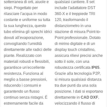
sotterranea di orti, aiuole e
qualsiasi cantiere. Il set
siepi. Progettato per
include l'adattatore DST
rilasciare l'acqua in modo
360-X e il treppiede TRI
costante e uniforme su tutta
120, trasformando il
la sua lunghezza, questo
distanziometro in una
tubo elimina gli sprechi idrici
stazione di misura Point-to-
dovuti all'evaporazione,
Point professionale. Dotato
convogliando l'umidità
di mirino digitale e di un
direttamente alle radici delle
display touch cristallino,
piante. Realizzato con
assicura rilievi precisi anche
materiali robusti e flessibili,
sotto il sole, con una
garantisce un'eccellente
robustezza certificata
IP65
.
resistenza. Funziona al
Grazie alla tecnologia P2P,
meglio a basse pressioni,
si misura qualsiasi distanza
riducendo i consumi e
tra due punti da una sola
garantendo un flusso
posizione. I dati si esportano
continuo senza ristagni. È
direttamente in
CAD DXF
,
estremamente facile da
velocizzando il flusso di