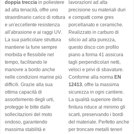
doppia treccia
in poliestere
lavorazioni ad alta
ad alta tenacità, offre uno
precisione su materiali duri
straordinario carico di rottura
e compatti come gres
e un'eccellente resistenza
porcellanato e ceramiche.
all'abrasione e ai raggi UV.
Realizzato in carburo di
La sua particolare struttura
silicio ad alta purezza,
mantiene la fune sempre
questo disco con profilo
morbida e flessibile nel
piano a forma 41 assicura
tempo, facilitando le
tagli perpendicolari netti,
manovre a bordo anche
veloci e privi di sbavature.
nelle condizioni marine più
Conforme alla norma
EN
difficili. Grazie alla sua
12413
, offre la massima
ottima capacità di
sicurezza in ogni cantiere.
assorbimento degli urti,
La qualità superiore della
protegge le bitte dalle
finitura riduce al minimo gli
sollecitazioni del moto
scarti, preservando i bordi
ondoso, garantendo
del materiale. Perfetto anche
massima stabilità e
per troncare metalli teneri