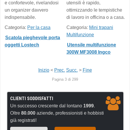
e confortevole, rivelandosi
utensili è rapido,
un organizer davvero
ottimizzando le tempistiche
indispensabile.
di lavoro in officina o a casa.
Categoria:
Per la casa
Categoria:
Mini trapani
Multifunzione
Scatola pieghevole porta
oggetti Lostech
Utensile multifunzione
300W MF3008 Ingco
Inizio
<
Prec.
Succ.
>
Fine
Pagina 3 di 299
CLIENTI SODDISFATTI
Un successo crescente dal lontano
1999
.
Oltre
80.000
aziende, professionisti e hobbisti
già registrati!