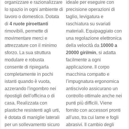
organizzare e razionalizzare
ideale per eseguire con
lo spazio in ogni ambiente di
precisione operazioni di
lavoro o domestico. Dotata
taglio, levigatura e
di
4 ruote piroettanti
raschiatura su svariati
rimovibili, permette di
materiali. Equipaggiato con
movimentare merci e
una regolazione elettronica
attrezzature con il minimo
della velocità da
10000 a
sforzo. La sua struttura
20000 giri/min
, si adatta
modulare e robusta
facilmente a ogni
consente di ripiegarla
applicazione. Il corpo
completamente in pochi
macchina compatto e
istanti quando è vuota,
l'impugnatura ergonomica
azzerando l'ingombro nei
antiscivolo assicurano un
ripostigli dell'officina o di
controllo ottimale anche nei
casa. Realizzata con
punti più difficili. Viene
plastiche resistenti agli urti,
fornito con accessori pronti
è dotata di maniglie laterali
all'uso, tra cui lame e fogli
per un sollevamento sicuro
abrasivi. Il cambio degli