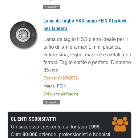
Lama da taglio HSS pieno FEIN Starlock
per lamiera
Lama da taglio HSS pieno ideale per il
taflio di lamiera max 1 mm, plastica,
vetroresina, legno, mastice e metalli non
ferrosi. Taglio sottile e perfetto. Diametro
85 mm
Codice: 049002002
Marca:
FEIN
3/4 giorni dall'ordine
CLIENTI SODDISFATTI
Un successo crescente dal lontano
1999
.
Oltre
80.000
aziende, professionisti e hobbisti