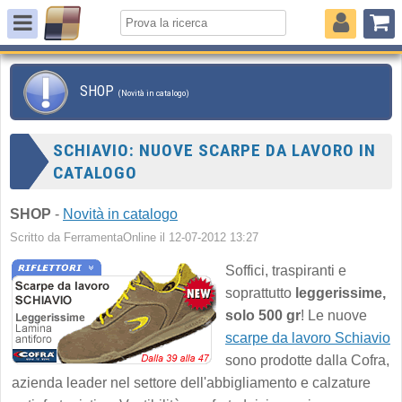
SHOP
(Novità in catalogo)
SCHIAVIO: NUOVE SCARPE DA LAVORO IN
CATALOGO
SHOP
-
Novità in catalogo
Scritto da FerramentaOnline il 12-07-2012 13:27
Soffici, traspiranti e
soprattutto
leggerissime,
solo 500 gr
! Le nuove
scarpe da lavoro Schiavio
sono prodotte dalla Cofra,
azienda leader nel settore dell'abbigliamento e calzature