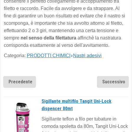
consentire il perfetto collegamento e accoppiamento tra
filetto e raccordo. Facile da avvolgere e da strappare. Al
fine di garantire un buon risultato ed evitare che il nastro si
scomponga, è importante che sia avvolto attorno al filetto,
effettuando 2 o 3 giri, mantenendo una certa tensione e
sempre
nel senso della filettatura
affinchè la nastratura
corrisponda esattamente al verso dell'avvitamento.
Categoria:
PRODOTTI CHIMICI
›
Nastri adesivi
Precedente
Successivo
Sigillante multifilo Tangit Uni-Lock
dispencer 80mt
Sigillante teflon a filo per tubature in
comoda spoletta da 80m, Tangit Uni-Lock