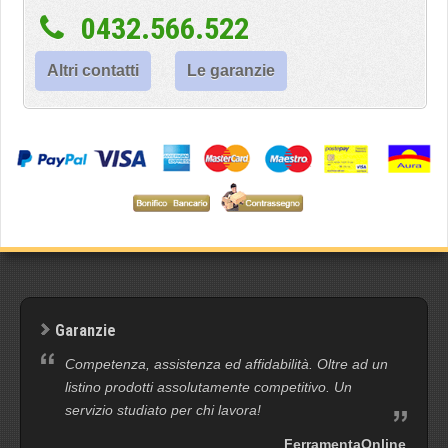
0432.566.522
Altri contatti
Le garanzie
Garanzie
Competenza, assistenza ed affidabilità. Oltre ad un
listino prodotti assolutamente competitivo. Un
servizio studiato per chi lavora!
FerramentaOnline