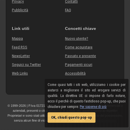
Privacy
Contatti
Pubblicità
FAQ
Link utili
Concetti chiave
Mappa
Nuovo utente?
Feed RSS
Come acquistare
NewsLetter
Passato e presente
Seguici su Twitter
Pagamenti sicuri
Web Links
Accessibilità
Come quasi tutti i siti web, utilizziamo i cookie per
aiutarci a migliorare il sito ed erogare servizi di
qualità. La direttiva UE ci impone di farlo notare,
ecco il perchè di questo fastidioso pop-up, che puoi
© 1999-2026 | P.Iva 01721210308 | Tutti i componenti, marchi, nomi commerciali o
chiudere per sempre.
Per saperne di più
aziendali, presenti o citati all'interno di questo sito appartengono ai rispettivi
Proprietari e sono stati utilizzati a scopo esplicativo ed a beneficio del possessore,
OK, chiudi questo pop-up
senza alcun fine di violazione dei diritti di Copyright.
Maggiori informazioni