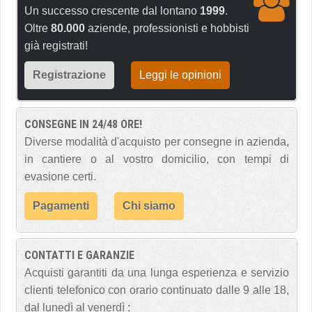
Un successo crescente dal lontano
1999
.
Oltre
80.000
aziende, professionisti e hobbisti
già registrati!
Registrazione
Leggi le opinioni
CONSEGNE IN 24/48 ORE!
Diverse modalità d'acquisto per consegne in azienda,
in cantiere o al vostro domicilio, con tempi di
evasione certi.
Pagamenti
Chi siamo
CONTATTI E GARANZIE
Acquisti garantiti da una lunga esperienza e servizio
clienti telefonico con orario continuato dalle 9 alle 18,
dal lunedì al venerdì :