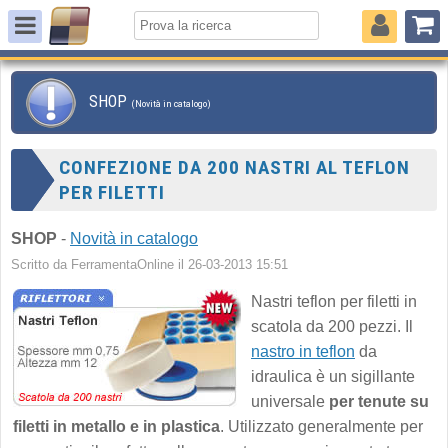
SHOP
(Novità in catalogo)
CONFEZIONE DA 200 NASTRI AL TEFLON
PER FILETTI
SHOP
-
Novità in catalogo
Scritto da FerramentaOnline il 26-03-2013 15:51
Nastri teflon per filetti in
scatola da 200 pezzi. Il
nastro in teflon
da
idraulica è un sigillante
universale
per tenute su
filetti in metallo e in plastica
. Utilizzato generalmente per