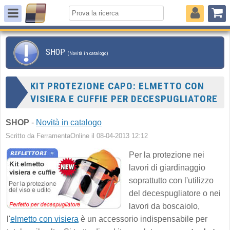
SHOP
(Novità in catalogo)
KIT PROTEZIONE CAPO: ELMETTO CON
VISIERA E CUFFIE PER DECESPUGLIATORE
SHOP
-
Novità in catalogo
Scritto da FerramentaOnline il 08-04-2013 12:12
Per la protezione nei
lavori di giardinaggio
soprattutto con l'utilizzo
del decespugliatore o nei
lavori da boscaiolo,
l'
elmetto con visiera
è un accessorio indispensabile per