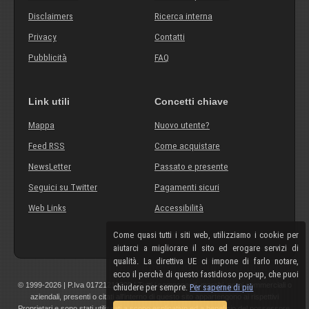
Disclaimers
Ricerca interna
Privacy
Contatti
Pubblicità
FAQ
Link utili
Concetti chiave
Mappa
Nuovo utente?
Feed RSS
Come acquistare
NewsLetter
Passato e presente
Seguici su Twitter
Pagamenti sicuri
Web Links
Accessibilità
Come quasi tutti i siti web, utilizziamo i cookie per
aiutarci a migliorare il sito ed erogare servizi di
qualità. La direttiva UE ci impone di farlo notare,
ecco il perchè di questo fastidioso pop-up, che puoi
© 1999-2026 | P.Iva 01721210308 | Tutti i componenti, marchi, nomi commerciali o
chiudere per sempre.
Per saperne di più
aziendali, presenti o citati all'interno di questo sito appartengono ai rispettivi
Proprietari e sono stati utilizzati a scopo esplicativo ed a beneficio del possessore,