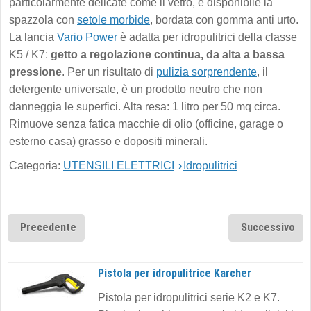
particolarmente delicate come il vetro, è disponibile la
spazzola con
setole morbide
, bordata con gomma anti urto.
La lancia
Vario Power
è adatta per idropulitrici della classe
K5 / K7:
getto a regolazione continua, da alta a bassa
pressione
. Per un risultato di
pulizia sorprendente
, il
detergente universale, è un prodotto neutro che non
danneggia le superfici. Alta resa: 1 litro per 50 mq circa.
Rimuove senza fatica macchie di olio (officine, garage o
esterno casa) grasso e dopositi minerali.
Categoria:
UTENSILI ELETTRICI
›
Idropulitrici
Precedente
Successivo
Pistola per idropulitrice Karcher
Pistola per idropulitrici serie K2 e K7.