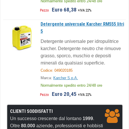
Normalmente spedito entro 24/48 ore
Euro 68,38
Pezzo
+IVA 22%
Detergente universale Karcher RM555 litri
5
Detergente universale per idropulitrice
karcher. Detergente neutro che rimuove
grasso, sporco, muschio e depositi
minerali da qualsiasi superficie.
Codice: 049020185
Marca:
Karcher S.p.A.
Normalmente spedito entro 24/48 ore
Euro 20,45
Pezzo
+IVA 22%
CLIENTI SODDISFATTI
Un successo crescente dal lontano
1999
.
Oltre
80.000
aziende, professionisti e hobbisti