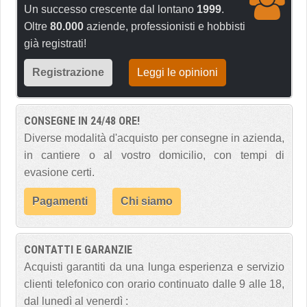
Un successo crescente dal lontano
1999
.
Oltre
80.000
aziende, professionisti e hobbisti
già registrati!
Registrazione
Leggi le opinioni
CONSEGNE IN 24/48 ORE!
Diverse modalità d'acquisto per consegne in azienda,
in cantiere o al vostro domicilio, con tempi di
evasione certi.
Pagamenti
Chi siamo
CONTATTI E GARANZIE
Acquisti garantiti da una lunga esperienza e servizio
clienti telefonico con orario continuato dalle 9 alle 18,
dal lunedì al venerdì :