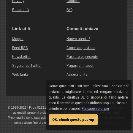
Privacy
Contatti
Pubblicità
FAQ
Link utili
Concetti chiave
Mappa
Nuovo utente?
Feed RSS
Come acquistare
NewsLetter
Passato e presente
Seguici su Twitter
Pagamenti sicuri
Web Links
Accessibilità
Come quasi tutti i siti web, utilizziamo i cookie per
aiutarci a migliorare il sito ed erogare servizi di
qualità. La direttiva UE ci impone di farlo notare,
ecco il perchè di questo fastidioso pop-up, che puoi
© 1999-2026 | P.Iva 01721210308 | Tutti i componenti, marchi, nomi commerciali o
chiudere per sempre.
Per saperne di più
aziendali, presenti o citati all'interno di questo sito appartengono ai rispettivi
Proprietari e sono stati utilizzati a scopo esplicativo ed a beneficio del possessore,
OK, chiudi questo pop-up
senza alcun fine di violazione dei diritti di Copyright.
Maggiori informazioni