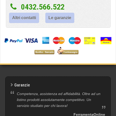
0432.566.522
Altri contatti
Le garanzie
Garanzie
Competenza, assistenza ed affidabilità. Oltre ad un
listino prodotti assolutamente competitivo. Un
servizio studiato per chi lavora!
FerramentaOnline