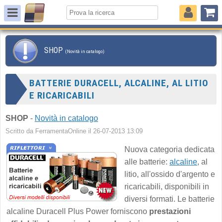
SHOP
(Novità in catalogo)
BATTERIE DURACELL, ALCALINE, AL LITIO
E RICARICABILI
SHOP
-
Novità in catalogo
Scritto da FerramentaOnline il 26-07-2013 13:09
Nuova categoria dedicata
alle batterie:
alcaline
, al
litio, all'ossido d'argento e
ricaricabili, disponibili in
diversi formati. Le batterie
alcaline Duracell Plus Power forniscono
prestazioni