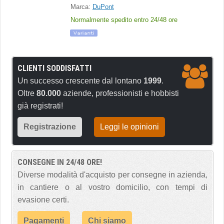
Marca:
DuPont
Normalmente spedito entro 24/48 ore
CLIENTI SODDISFATTI
Un successo crescente dal lontano
1999
.
Oltre
80.000
aziende, professionisti e hobbisti
già registrati!
Registrazione
Leggi le opinioni
CONSEGNE IN 24/48 ORE!
Diverse modalità d'acquisto per consegne in azienda,
in cantiere o al vostro domicilio, con tempi di
evasione certi.
Pagamenti
Chi siamo