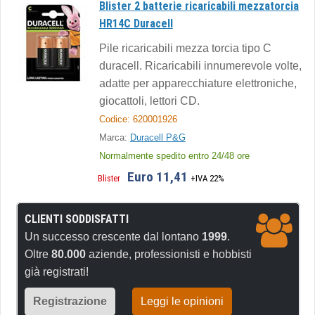
Blister 2 batterie ricaricabili mezzatorcia
HR14C Duracell
Pile ricaricabili mezza torcia tipo C
duracell. Ricaricabili innumerevole volte,
adatte per apparecchiature elettroniche,
giocattoli, lettori CD.
Codice: 620001926
Marca:
Duracell P&G
Normalmente spedito entro 24/48 ore
Euro 11,41
Blister
+IVA 22%
CLIENTI SODDISFATTI
Un successo crescente dal lontano
1999
.
Oltre
80.000
aziende, professionisti e hobbisti
già registrati!
Registrazione
Leggi le opinioni