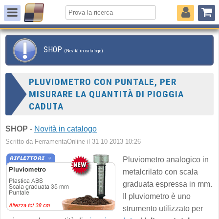
SHOP
(Novità in catalogo)
PLUVIOMETRO CON PUNTALE, PER
MISURARE LA QUANTITÀ DI PIOGGIA
CADUTA
SHOP
-
Novità in catalogo
Scritto da FerramentaOnline il 31-10-2013 10:26
Pluviometro analogico in
metalcrilato con scala
graduata espressa in mm.
Il pluviometro è uno
strumento utilizzato per