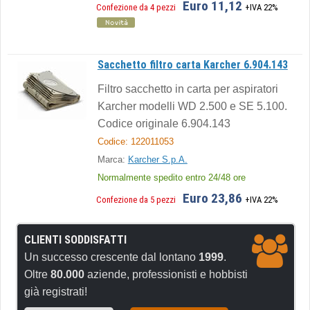
Euro 11,12
Confezione da 4 pezzi
+IVA 22%
Sacchetto filtro carta Karcher 6.904.143
Filtro sacchetto in carta per aspiratori
Karcher modelli WD 2.500 e SE 5.100.
Codice originale 6.904.143
Codice: 122011053
Marca:
Karcher S.p.A.
Normalmente spedito entro 24/48 ore
Euro 23,86
Confezione da 5 pezzi
+IVA 22%
CLIENTI SODDISFATTI
Un successo crescente dal lontano
1999
.
Oltre
80.000
aziende, professionisti e hobbisti
già registrati!