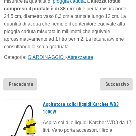
misurare la quantità di
pioggia caduta
. L'
altezza totale
compreso il puntale è di 38 cm
: utile per la misurazione
24,5 cm, diametro vaso 8,3 cm e puntale lungo 12 cm. La
quantità di acqua che riempie il contenitore equivale alla
pioggia caduta misurata in millimetri che equivale
aprossimativamente ad 1 litro per m2. La lettura avviene
consultando la scala graduata.
Categoria:
GIARDINAGGIO
›
Attrezzature
Precedente
Successivo
Aspiratore solidi liquidi Karcher WD3
1000W
Aspira solidi e liquidi Karcher WD3 da 17
litri. Vano porta accessori, filtro a