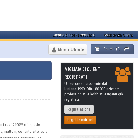
Dicono di noi • Feedback
Assistenza Clienti
Menu Utente
Carrello (0)
MIGLIAIA DI CLIENTI
REGISTRATI
Un successo crescente dal
lontano 1999. Oltre 80.000 aziende,
professionisti e hobbisti esigenti già
registrati!
Registrazione
Leggi le opinioni
n i suoi 2400W è in grado
tre, mattoni, cemento sitetico e