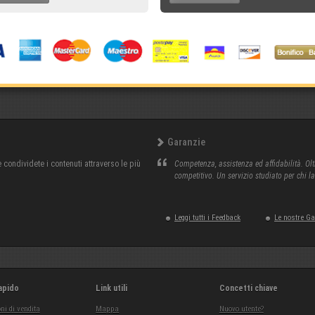
Garanzie
condividete i contenuti attraverso le più
Competenza, assistenza ed affidabilità. Olt
competitivo. Un servizio studiato per chi l
Leggi tutti i Feedback
Le nostre G
apido
Link utili
Concetti chiave
ni di vendita
Mappa
Nuovo utente?