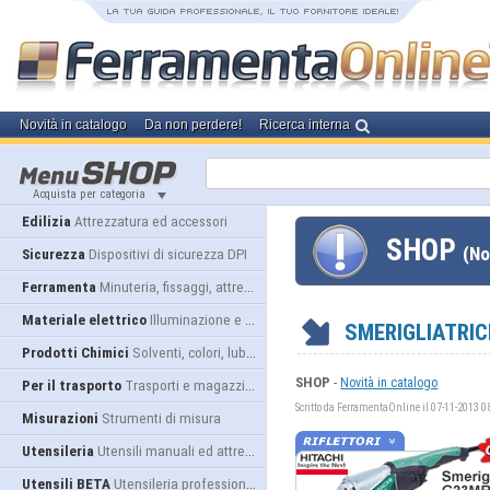
Novità in catalogo
Da non perdere!
Ricerca interna
Acquista per categoria
Edilizia
Attrezzatura ed accessori
SHOP
(No
Sicurezza
Dispositivi di sicurezza DPI
Ferramenta
Minuteria, fissaggi, attrezzatura
Materiale elettrico
Illuminazione e alimentazione
SMERIGLIATRIC
Prodotti Chimici
Solventi, colori, lubrificanti...
SHOP
-
Novità in catalogo
Per il trasporto
Trasporti e magazzino
Scritto da FerramentaOnline il 07-11-2013 0
Misurazioni
Strumenti di misura
Utensileria
Utensili manuali ed attrezzature
Utensili BETA
Utensileria professionale