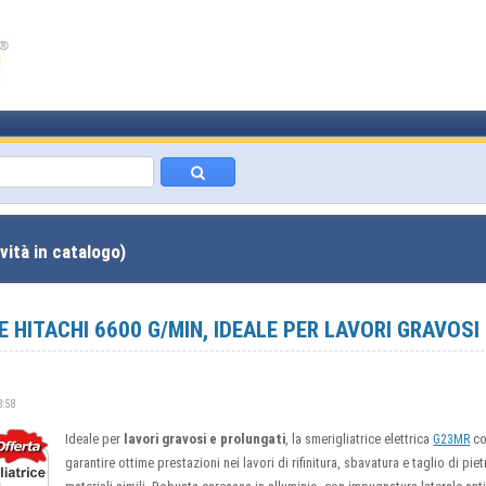
vità in catalogo)
E HITACHI 6600 G/MIN, IDEALE PER LAVORI GRAVOSI
8:58
Ideale per
lavori gravosi e prolungati
, la smerigliatrice elettrica
co
G23MR
garantire ottime prestazioni nei lavori di rifinitura, sbavatura e taglio di pie