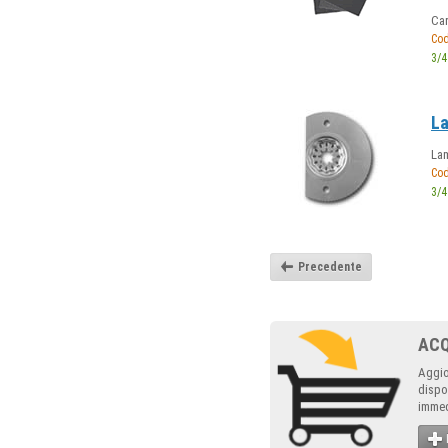
Car
Cod
3/4
La
Lam
Cod
3/4
Precedente
AC
Aggio
dispo
immed