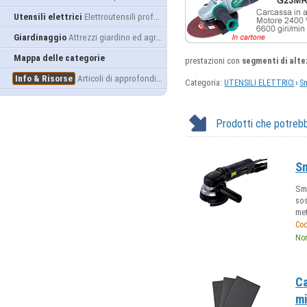
Utensili elettrici
Elettroutensili professionali
Giardinaggio
Attrezzi giardino ed agricoltura
Mappa delle categorie
prestazioni con
segmenti di alt
Info & Risorse
Articoli di approfondimento
Categoria:
›
UTENSILI ELETTRICI
Sm
Prodotti che potrebb
Sm
Sme
sos
met
Cod
Nor
Ca
mi