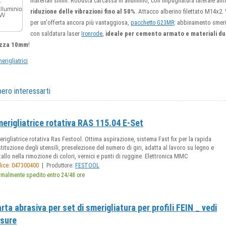
materiali simili. Robusta carcassa in alluminio, con impugnatura laterale an
riduzione delle vibrazioni fino al 50%
. Attacco alberino filettato M14x2.
per un'offerta ancora più vantaggiosa,
: abbinamento smeri
pacchetto G23MR
con saldatura laser
,
ideale per cemento armato e materiali du
Ironrode
ezza 10mm
!
erigliatrici
ero interessarti
erigliatrice rotativa RAS 115.04 E-Set
rigliatrice rotativa Ras Festool. Ottima aspirazione, sistema Fast fix per la rapida
tituzione degli utensili, preselezione del numero di giri, adatta al lavoro su legno e
allo nella rimozione di colori, vernici e punti di ruggine. Elettronica MMC
|
ice: 047300400
Produttore:
FESTOOL
malmente spedito entro 24/48 ore
rta abrasiva per set di smerigliatura per profili FEIN _ vedi
sure