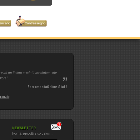
re ad un listino prodotti assolutamente
avora!
FerramentaOnline Staff
aranzie
NEWSLETTER
Novità, prodotti e soluzioni...