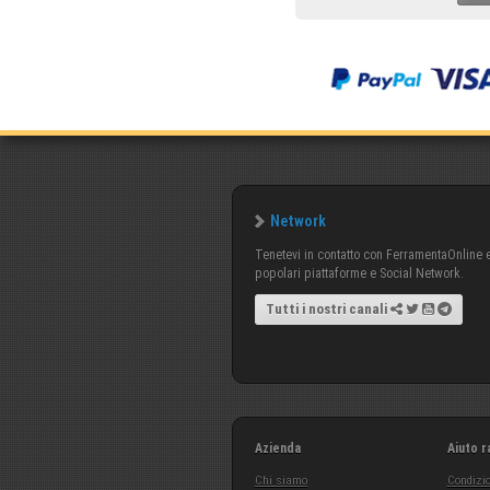
Network
Tenetevi in contatto con FerramentaOnline e 
popolari piattaforme e Social Network.
Tutti i nostri canali
Azienda
Aiuto r
Chi siamo
Condizio