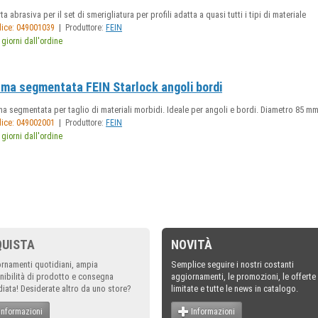
ta abrasiva per il set di smerigliatura per profili adatta a quasi tutti i tipi di materiale
|
ice: 049001039
Produttore:
FEIN
 giorni dall'ordine
ma segmentata FEIN Starlock angoli bordi
a segmentata per taglio di materiali morbidi. Ideale per angoli e bordi. Diametro 85 m
|
ice: 049002001
Produttore:
FEIN
 giorni dall'ordine
QUISTA
NOVITÀ
rnamenti quotidiani, ampia
Semplice seguire i nostri costanti
nibilità di prodotto e consegna
aggiornamenti, le promozioni, le offerte
iata! Desiderate altro da uno store?
limitate e tutte le news in catalogo.
Informazioni
Informazioni