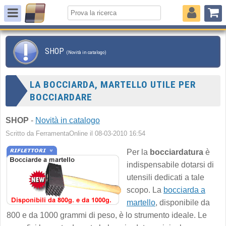
SHOP
(Novità in catalogo)
LA BOCCIARDA, MARTELLO UTILE PER
BOCCIARDARE
SHOP
-
Novità in catalogo
Scritto da FerramentaOnline il 08-03-2010 16:54
Per la
bocciardatura
è
indispensabile dotarsi di
utensili dedicati a tale
scopo. La
bocciarda a
martello
, disponibile da
800 e da 1000 grammi di peso, è lo strumento ideale. Le