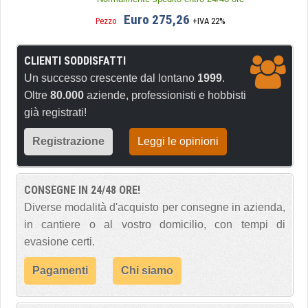
Euro 275,26
Pezzo
+IVA 22%
CLIENTI SODDISFATTI
Un successo crescente dal lontano
1999
.
Oltre
80.000
aziende, professionisti e hobbisti
già registrati!
Registrazione
Leggi le opinioni
CONSEGNE IN 24/48 ORE!
Diverse modalità d'acquisto per consegne in azienda,
in cantiere o al vostro domicilio, con tempi di
evasione certi.
Pagamenti
Chi siamo