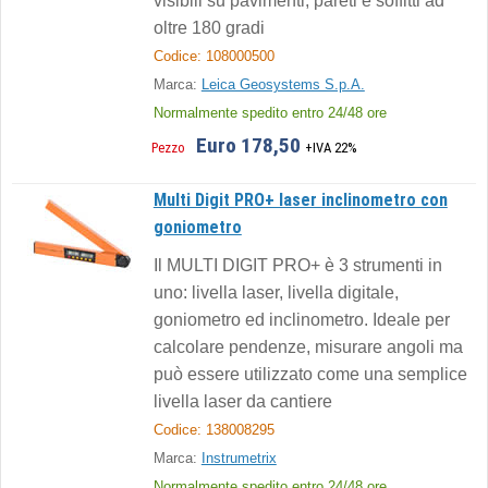
visibili su pavimenti, pareti e soffitti ad
oltre 180 gradi
Codice: 108000500
Marca:
Leica Geosystems S.p.A.
Normalmente spedito entro 24/48 ore
Euro 178,50
Pezzo
+IVA 22%
Multi Digit PRO+ laser inclinometro con
goniometro
Il MULTI DIGIT PRO+ è 3 strumenti in
uno: livella laser, livella digitale,
goniometro ed inclinometro. Ideale per
calcolare pendenze, misurare angoli ma
può essere utilizzato come una semplice
livella laser da cantiere
Codice: 138008295
Marca:
Instrumetrix
Normalmente spedito entro 24/48 ore