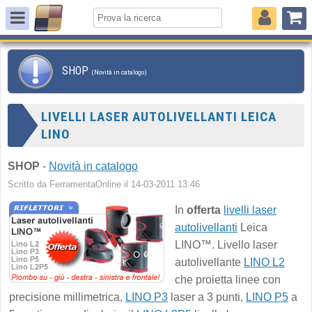
SHOP
(Novità in catalogo)
LIVELLI LASER AUTOLIVELLANTI LEICA
LINO
SHOP
-
Novità in catalogo
Scritto da FerramentaOnline il 14-03-2011 13:46
In
offerta
livelli laser
autolivellanti
Leica
LINO™. Livello laser
autolivellante
LINO L2
che proietta linee con
precisione millimetrica,
LINO P3
laser a 3 punti,
LINO P5
a