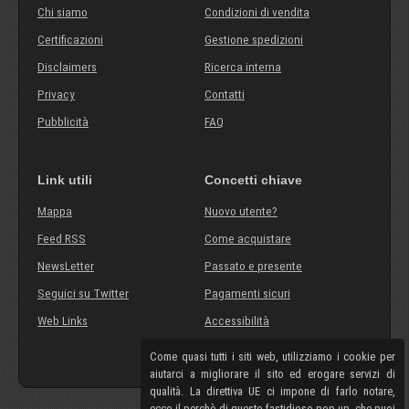
Chi siamo
Condizioni di vendita
Certificazioni
Gestione spedizioni
Disclaimers
Ricerca interna
Privacy
Contatti
Pubblicità
FAQ
Link utili
Concetti chiave
Mappa
Nuovo utente?
Feed RSS
Come acquistare
NewsLetter
Passato e presente
Seguici su Twitter
Pagamenti sicuri
Web Links
Accessibilità
Come quasi tutti i siti web, utilizziamo i cookie per
aiutarci a migliorare il sito ed erogare servizi di
qualità. La direttiva UE ci impone di farlo notare,
ecco il perchè di questo fastidioso pop-up, che puoi