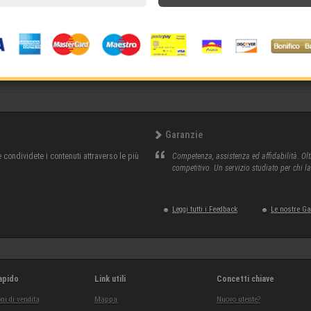
Garanzie
condividete i contenuti attraverso le più
Competenza, assistenza ed affidabilità. Olt
competitivo. Un servizio studiato per chi l
Leggi tutti i Feedback
Le nostre G
apido
Link utili
Concetti chiave
ni di vendita
Mappa
Nuovo utente?