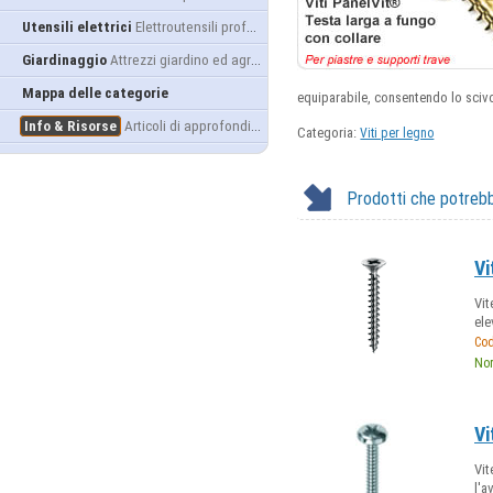
Utensili elettrici
Elettroutensili professionali
Giardinaggio
Attrezzi giardino ed agricoltura
Mappa delle categorie
equiparabile, consentendo lo scivo
Info & Risorse
Articoli di approfondimento
Categoria:
Viti per legno
Prodotti che potrebb
Vi
Vit
ele
Cod
Nor
Vi
Vit
l'a