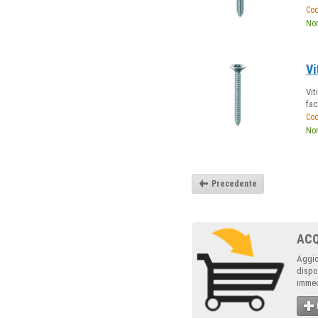
Cod
Nor
Vi
Vit
fac
Cod
Nor
Precedente
AC
Aggio
dispo
immed