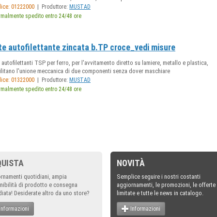
|
ice: 01222000
Produttore:
MUSTAD
malmente spedito entro 24/48 ore
te autofilettante zincata b.TP croce_vedi misure
i autofilettanti TSP per ferro, per l'avvitamento diretto su lamiere, metallo e plastica,
ilitano l'unione meccanica di due componenti senza dover maschiare
|
ice: 01322000
Produttore:
MUSTAD
malmente spedito entro 24/48 ore
QUISTA
NOVITÀ
rnamenti quotidiani, ampia
Semplice seguire i nostri costanti
nibilità di prodotto e consegna
aggiornamenti, le promozioni, le offerte
iata! Desiderate altro da uno store?
limitate e tutte le news in catalogo.
Informazioni
Informazioni