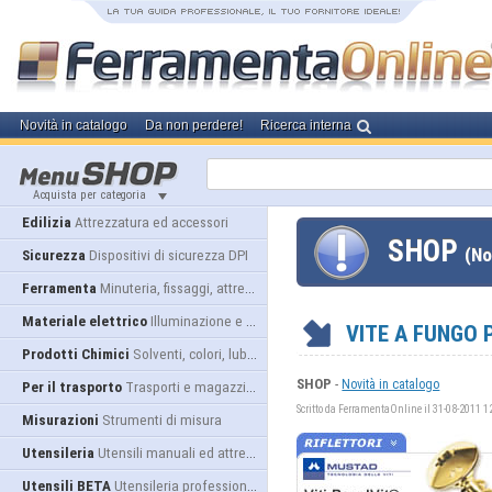
Novità in catalogo
Da non perdere!
Ricerca interna
Acquista per categoria
Edilizia
Attrezzatura ed accessori
SHOP
(No
Sicurezza
Dispositivi di sicurezza DPI
Ferramenta
Minuteria, fissaggi, attrezzatura
Materiale elettrico
Illuminazione e alimentazione
VITE A FUNGO 
Prodotti Chimici
Solventi, colori, lubrificanti...
SHOP
-
Novità in catalogo
Per il trasporto
Trasporti e magazzino
Scritto da FerramentaOnline il 31-08-2011 1
Misurazioni
Strumenti di misura
Utensileria
Utensili manuali ed attrezzature
Utensili BETA
Utensileria professionale