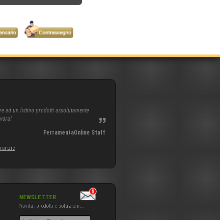
re ad un listino prodotti assolutamente
avora!
FerramentaOnline Staff
aranzie
NEWSLETTER
Novità, prodotti e soluzioni...