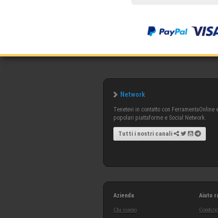
Network
Tenetevi in contatto con FerramentaOnline e 
popolari piattaforme e Social Network.
Tutti i nostri canali
Azienda
Aiuto r
Chi siamo
Condizio