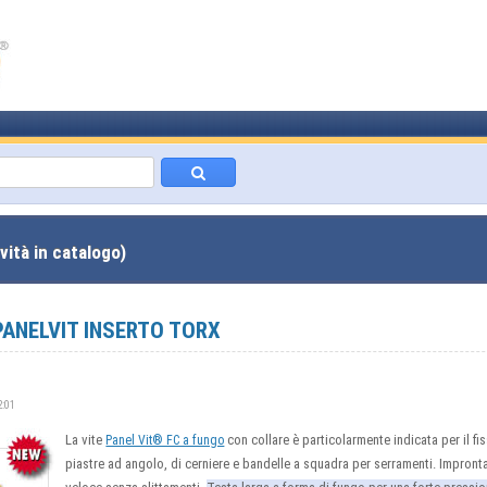
vità in catalogo)
PANELVIT INSERTO TORX
2:01
La vite
con collare è particolarmente indicata per il fi
Panel Vit® FC a fungo
piastre ad angolo, di cerniere e bandelle a squadra per serramenti. Impront