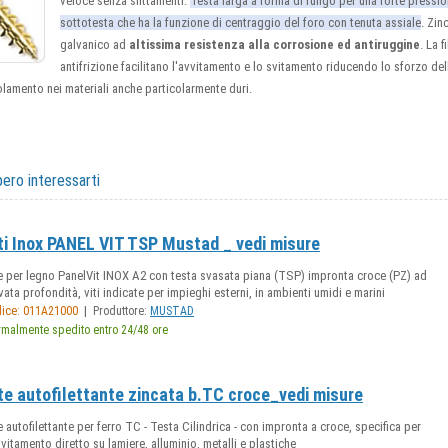
veloce senza slittamenti.
Testa larga a forma di fungo per una forte pressio
sottotesta che ha la funzione di centraggio del foro con tenuta assiale
. Zin
galvanico ad
altissima resistenza alla corrosione ed antiruggine
. La f
antifrizione facilitano l'avvitamento e lo svitamento riducendo lo sforzo del
lamento nei materiali anche particolarmente duri.
ero interessarti
ti Inox PANEL VIT TSP Mustad _ vedi misure
e per legno PanelVit INOX A2 con testa svasata piana (TSP) impronta croce (PZ) ad
vata profondità, viti indicate per impieghi esterni, in ambienti umidi e marini
|
ice: 011A21000
Produttore:
MUSTAD
malmente spedito entro 24/48 ore
te autofilettante zincata b.TC croce_vedi misure
e autofilettante per ferro TC - Testa Cilindrica - con impronta a croce, specifica per
vvitamento diretto su lamiere, alluminio, metalli e plastiche