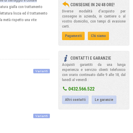
ne di serraggio e collare
CONSEGNE IN 24/48 ORE!
catura gialla con trattamento
Diverse modalità d'acquisto per
ilettatura liscia ed il trattamento
consegne in azienda, in cantiere o al
la metà rispetto una vite
vostro domicilio, con tempi di evasione
certi.
Pagamenti
Chi siamo
CONTATTI E GARANZIE
Acquisti garantiti da una lunga
esperienza e servizio clienti telefonico
con orario continuato dalle 9 alle 18, dal
lunedì al venerdì :
0432.566.522
Altri contatti
Le garanzie