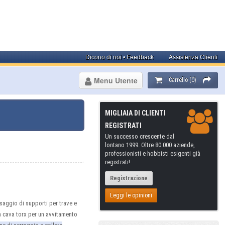
Dicono di noi • Feedback
Assistenza Clienti
Menu Utente
Carrello (0)
MIGLIAIA DI CLIENTI
REGISTRATI
Un successo crescente dal
lontano 1999. Oltre 80.000 aziende,
professionisti e hobbisti esigenti già
registrati!
Registrazione
Leggi le opinioni
ssaggio di supporti per trave e
a cava torx per un avvitamento