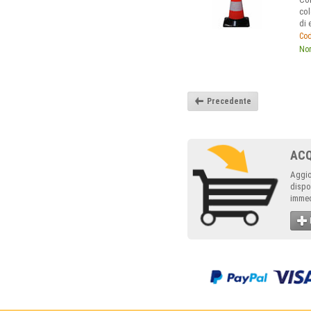
col
di 
Cod
Nor
Precedente
AC
Aggio
dispo
immed