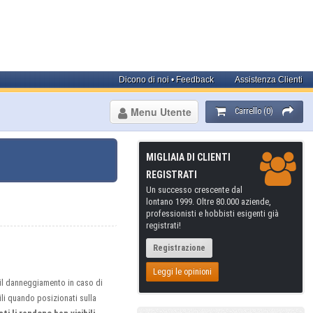
Dicono di noi • Feedback
Assistenza Clienti
Menu Utente
Carrello (0)
MIGLIAIA DI CLIENTI
REGISTRATI
Un successo crescente dal
lontano 1999. Oltre 80.000 aziende,
professionisti e hobbisti esigenti già
registrati!
Registrazione
Leggi le opinioni
a il danneggiamento in caso di
li quando posizionati sulla