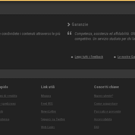
Garanzie
condividete i contenuti attraverso le più
Competenza, assistenza ed affidabilità. Olt
competitivo. Un servizio studiato per chi l
Leggi tutti i Feedback
Le nostre G
apido
Link utili
Concetti chiave
ni di vendita
Mappa
Nuovo utente?
 spedizioni
Feed RSS
Come acquistare
ti
NewsLetter
Passato e presente
interna
Seguici su Twitter
Accessibilità
Web Links
FAQ