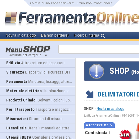
Novità in catalogo
Da non perdere!
Ricerca interna
Acquista per categoria
Edilizia
Attrezzatura ed accessori
SHOP
(No
Sicurezza
Dispositivi di sicurezza DPI
Ferramenta
Minuteria, fissaggi, attrezzatura
Materiale elettrico
Illuminazione e alimentazione
DELIMITATORI D
Prodotti Chimici
Solventi, colori, lubrificanti...
SHOP
-
Novità in catalogo
Per il trasporto
Trasporti e magazzino
Scritto da FerramentaOnline il 01-12-2011 1
Misurazioni
Strumenti di misura
Utensileria
Utensili manuali ed attrezzature
Utensili BETA
Utensileria professionale