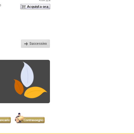
+IVA 22%
o
Successivo