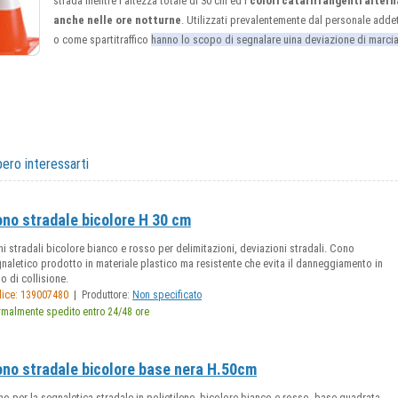
strada mentre l'altezza totale di 30 cm ed i
colori catarifrangenti alterna
anche nelle ore notturne
. Utilizzati prevalentemente dal personale addet
o come spartitraffico
hanno lo scopo di segnalare uina deviazione di marcia 
ero interessarti
no stradale bicolore H 30 cm
i stradali bicolore bianco e rosso per delimitazioni, deviazioni stradali. Cono
naletico prodotto in materiale plastico ma resistente che evita il danneggiamento in
o di collisione.
|
ice: 139007480
Produttore:
Non specificato
malmente spedito entro 24/48 ore
no stradale bicolore base nera H.50cm
o per la segnaletica stradale in polietilene, bicolore bianco e rosso, base quadrata