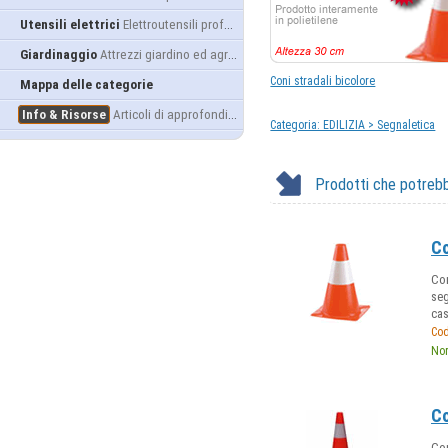
Utensili elettrici
Elettroutensili professionali
Giardinaggio
Attrezzi giardino ed agricoltura
Coni stradali bicolore
Mappa delle categorie
Info & Risorse
Articoli di approfondimento
Categoria: EDILIZIA > Segnaletica
Prodotti che potrebb
Co
Con
seg
cas
Cod
Nor
Co
Con