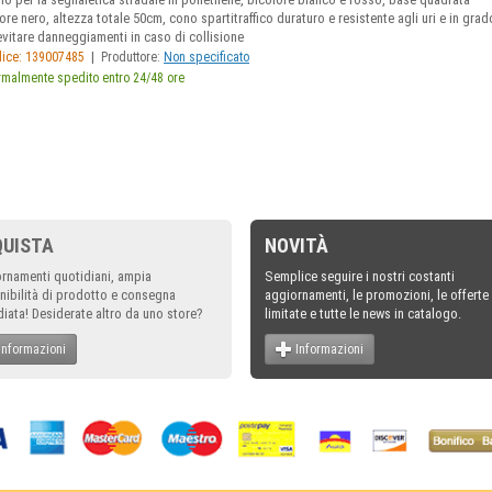
ore nero, altezza totale 50cm, cono spartitraffico duraturo e resistente agli uri e in grad
evitare danneggiamenti in caso di collisione
|
ice: 139007485
Produttore:
Non specificato
malmente spedito entro 24/48 ore
QUISTA
NOVITÀ
rnamenti quotidiani, ampia
Semplice seguire i nostri costanti
nibilità di prodotto e consegna
aggiornamenti, le promozioni, le offerte
iata! Desiderate altro da uno store?
limitate e tutte le news in catalogo.
Informazioni
Informazioni