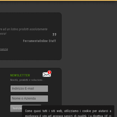
re ad un listino prodotti assolutamente
avora!
FerramentaOnline Staff
aranzie
NEWSLETTER
Novità, prodotti e soluzioni...
Iscrizione NewsLetter
Come quasi tutti i siti web, utilizziamo i cookie per aiutarci a
migliorare il sito ed erogare servizi di qualità. La direttiva UE ci