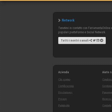
Network
Tenetevi in contatto con FerramentaOnline e 
popolari piattaforme e Social Network.
Tutti i nostri canali
Azienda
Aiuto r
Chi siamo
Condizio
Certificazioni
Gestione
Disclaimers
Pagamen
Privacy
Ricerca 
Pubblicità
Contatti