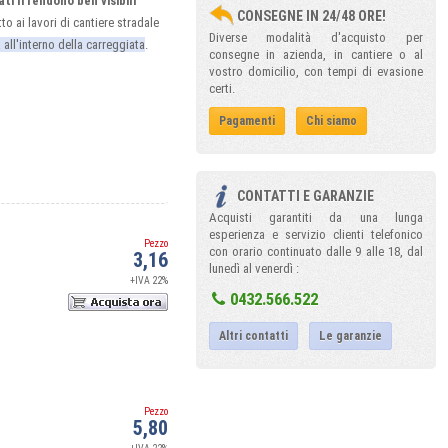
ti li rendono ben visibili
CONSEGNE IN 24/48 ORE!
to ai lavori di cantiere stradale
Diverse modalità d'acquisto per
all'interno della carreggiata
.
consegne in azienda, in cantiere o al
vostro domicilio, con tempi di evasione
certi.
Pagamenti
Chi siamo
CONTATTI E GARANZIE
Acquisti garantiti da una lunga
esperienza e servizio clienti telefonico
Pezzo
con orario continuato dalle 9 alle 18, dal
3,16
lunedì al venerdì :
+IVA 22%
0432.566.522
Altri contatti
Le garanzie
Pezzo
5,80