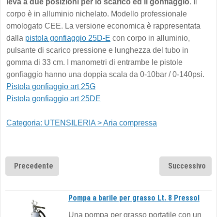
leva a due posizioni per lo scarico ed il gonfiaggio
. Il
corpo è in alluminio nichelato. Modello professionale
omologato CEE. La versione economica è rappresentata
dalla
pistola gonfiaggio 25D-E
con corpo in alluminio,
pulsante di scarico pressione e lunghezza del tubo in
gomma di 33 cm. I manometri di entrambe le pistole
gonfiaggio hanno una doppia scala da 0-10bar / 0-140psi.
Pistola gonfiaggio art 25G
Pistola gonfiaggio art 25DE
Categoria: UTENSILERIA > Aria compressa
Precedente
Successivo
Pompa a barile per grasso Lt. 8 Pressol
Una pompa per grasso portatile con un