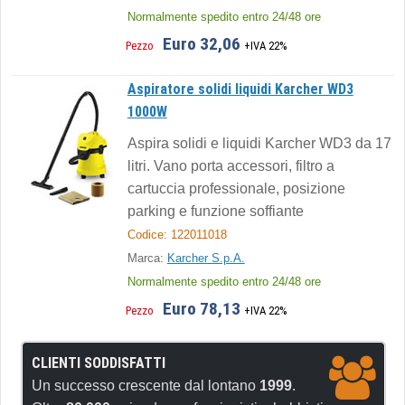
Normalmente spedito entro 24/48 ore
Euro 32,06
Pezzo
+IVA 22%
Aspiratore solidi liquidi Karcher WD3
1000W
Aspira solidi e liquidi Karcher WD3 da 17
litri. Vano porta accessori, filtro a
cartuccia professionale, posizione
parking e funzione soffiante
Codice: 122011018
Marca:
Karcher S.p.A.
Normalmente spedito entro 24/48 ore
Euro 78,13
Pezzo
+IVA 22%
CLIENTI SODDISFATTI
Un successo crescente dal lontano
1999
.