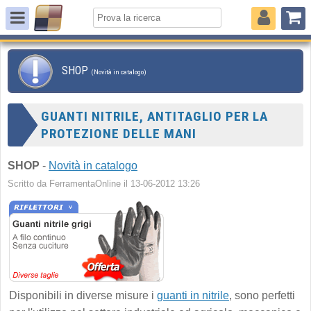
SHOP
(Novità in catalogo)
GUANTI NITRILE, ANTITAGLIO PER LA
PROTEZIONE DELLE MANI
SHOP
-
Novità in catalogo
Scritto da FerramentaOnline il 13-06-2012 13:26
Disponibili in diverse misure i
guanti in nitrile
, sono perfetti