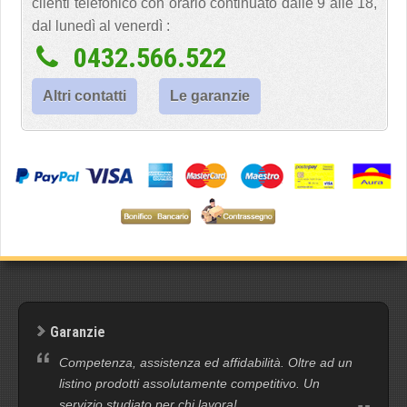
clienti telefonico con orario continuato dalle 9 alle 18,
dal lunedì al venerdì :
0432.566.522
Altri contatti
Le garanzie
Garanzie
Competenza, assistenza ed affidabilità. Oltre ad un
listino prodotti assolutamente competitivo. Un
servizio studiato per chi lavora!