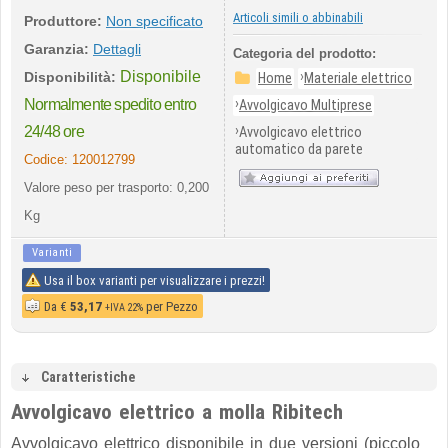
Articoli simili o abbinabili
Produttore:
Non specificato
Garanzia:
Dettagli
Categoria del prodotto:
Disponibile
›
Disponibilità:
Home
Materiale elettrico
›
Normalmente spedito entro
Avvolgicavo Multiprese
›
24/48 ore
Avvolgicavo elettrico
automatico da parete
Codice:
120012799
Valore peso per trasporto: 0,200
Kg
Varianti
Usa il box varianti per visualizzare i prezzi!
Da
€
53,17
per Pezzo
+IVA 22%
Caratteristiche
Avvolgicavo elettrico a molla Ribitech
Avvolgicavo elettrico disponibile in due versioni (piccolo