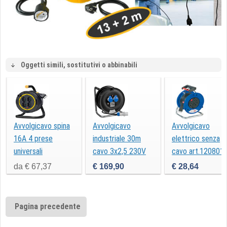
Oggetti simili, sostitutivi o abbinabili
Avvolgicavo spina
Avvolgicavo
Avvolgicavo
16A 4 prese
industriale 30m
elettrico senza
universali
cavo 3x2,5 230V
cavo art.120801
FME 14622
da € 67,37
€ 169,90
€ 28,64
Pagina precedente