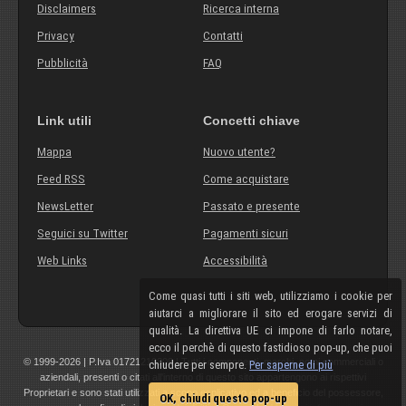
Disclaimers
Ricerca interna
Privacy
Contatti
Pubblicità
FAQ
Link utili
Concetti chiave
Mappa
Nuovo utente?
Feed RSS
Come acquistare
NewsLetter
Passato e presente
Seguici su Twitter
Pagamenti sicuri
Web Links
Accessibilità
Come quasi tutti i siti web, utilizziamo i cookie per
aiutarci a migliorare il sito ed erogare servizi di
qualità. La direttiva UE ci impone di farlo notare,
ecco il perchè di questo fastidioso pop-up, che puoi
© 1999-2026 | P.Iva 01721210308 | Tutti i componenti, marchi, nomi commerciali o
chiudere per sempre.
Per saperne di più
aziendali, presenti o citati all'interno di questo sito appartengono ai rispettivi
Proprietari e sono stati utilizzati a scopo esplicativo ed a beneficio del possessore,
OK, chiudi questo pop-up