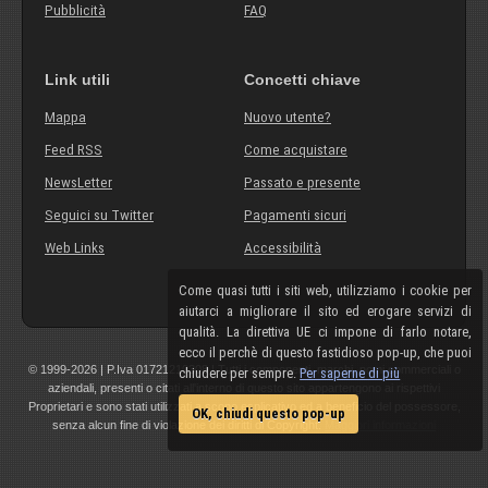
Pubblicità
FAQ
Link utili
Concetti chiave
Mappa
Nuovo utente?
Feed RSS
Come acquistare
NewsLetter
Passato e presente
Seguici su Twitter
Pagamenti sicuri
Web Links
Accessibilità
Come quasi tutti i siti web, utilizziamo i cookie per
aiutarci a migliorare il sito ed erogare servizi di
qualità. La direttiva UE ci impone di farlo notare,
ecco il perchè di questo fastidioso pop-up, che puoi
© 1999-2026 | P.Iva 01721210308 | Tutti i componenti, marchi, nomi commerciali o
chiudere per sempre.
Per saperne di più
aziendali, presenti o citati all'interno di questo sito appartengono ai rispettivi
Proprietari e sono stati utilizzati a scopo esplicativo ed a beneficio del possessore,
OK, chiudi questo pop-up
senza alcun fine di violazione dei diritti di Copyright.
Maggiori informazioni