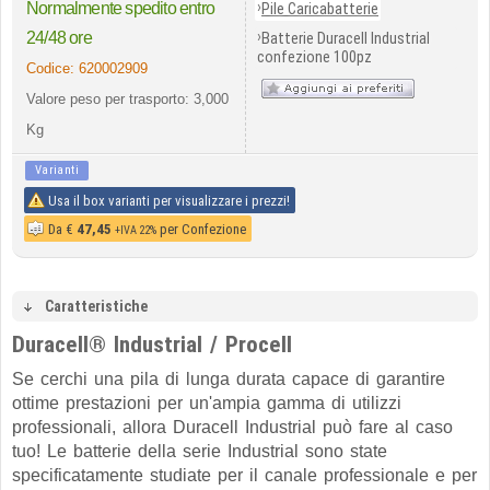
›
Normalmente spedito entro
Pile Caricabatterie
›
24/48 ore
Batterie Duracell Industrial
confezione 100pz
Codice:
620002909
Valore peso per trasporto: 3,000
Kg
Varianti
Usa il box varianti per visualizzare i prezzi!
Da
€
47,45
per Confezione
+IVA 22%
Caratteristiche
Duracell® Industrial / Procell
Se cerchi una pila di lunga durata capace di garantire
ottime prestazioni per un'ampia gamma di utilizzi
professionali, allora Duracell Industrial può fare al caso
tuo! Le batterie della serie Industrial sono state
specificatamente studiate per il canale professionale e per