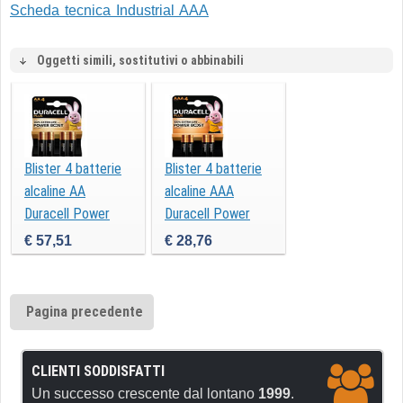
Scheda tecnica Industrial AAA
Oggetti simili, sostitutivi o abbinabili
Blister 4 batterie
Blister 4 batterie
alcaline AA
alcaline AAA
Duracell Power
Duracell Power
Boost MN1500
Boost MN2400
€ 57,51
€ 28,76
Pagina precedente
CLIENTI SODDISFATTI
Un successo crescente dal lontano
1999
.