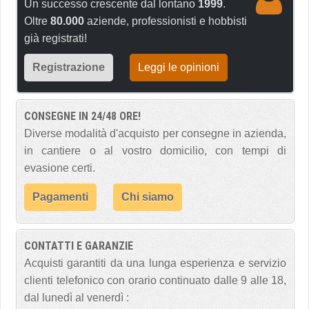
Un successo crescente dal lontano
1999
.
Oltre
80.000
aziende, professionisti e hobbisti
già registrati!
Registrazione
Leggi le opinioni
CONSEGNE IN 24/48 ORE!
Diverse modalità d'acquisto per consegne in azienda,
in cantiere o al vostro domicilio, con tempi di
evasione certi.
Pagamenti
Chi siamo
CONTATTI E GARANZIE
Acquisti garantiti da una lunga esperienza e servizio
clienti telefonico con orario continuato dalle 9 alle 18,
dal lunedì al venerdì :