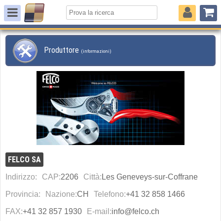
Produttore
(informazioni)
FELCO SA
Indirizzo:
CAP:
2206
Città:
Les Geneveys-sur-Coffrane
Provincia:
Nazione:
CH
Telefono:
+41 32 858 1466
FAX:
+41 32 857 1930
E-mail:
info@felco.ch