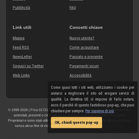
Pubblicità
FAQ
Link utili
Concetti chiave
Mappa
Nuovo utente?
Feed RSS
Come acquistare
NewsLetter
Passato e presente
Seguici su Twitter
Pagamenti sicuri
Web Links
Accessibilità
Come quasi tutti i siti web, utilizziamo i cookie per
aiutarci a migliorare il sito ed erogare servizi di
qualità. La direttiva UE ci impone di farlo notare,
ecco il perchè di questo fastidioso pop-up, che puoi
© 1999-2026 | P.Iva 01721210308 | Tutti i componenti, marchi, nomi commerciali o
chiudere per sempre.
Per saperne di più
aziendali, presenti o citati all'interno di questo sito appartengono ai rispettivi
Proprietari e sono stati utilizzati a scopo esplicativo ed a beneficio del possessore,
OK, chiudi questo pop-up
senza alcun fine di violazione dei diritti di Copyright.
Maggiori informazioni