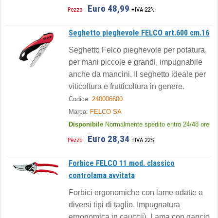
Euro 48,99
Pezzo
+IVA 22%
Seghetto pieghevole FELCO art.600 cm.16
Seghetto Felco pieghevole per potatura,
per mani piccole e grandi, impugnabile
anche da mancini. Il seghetto ideale per
viticoltura e frutticoltura in genere.
Codice:
240006600
Marca:
FELCO SA
Disponibile
Normalmente spedito entro 24/48 ore
Euro 28,34
Pezzo
+IVA 22%
Forbice FELCO 11 mod. classico
controlama avvitata
Forbici ergonomiche con lame adatte a
diversi tipi di taglio. Impugnatura
ergonomica in caucciù. Lama con gancio