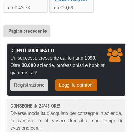
Pro
da € 43,73
da € 9,69
Pagina precedente
CLIENTI SODDISFATTI
Un successo crescente dal lontano
1999
.
Oltre
80.000
aziende, professionisti e hobbisti
già registrati!
Registrazione
Leggi le opinioni
CONSEGNE IN 24/48 ORE!
Diverse modalità d'acquisto per consegne in azienda,
in cantiere o al vostro domicilio, con tempi di
evasione certi.