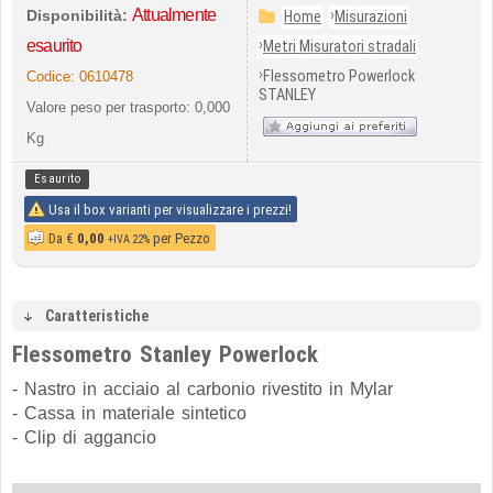
Attualmente
›
Disponibilità:
Home
Misurazioni
›
esaurito
Metri Misuratori stradali
›
Flessometro Powerlock
Codice:
0610478
STANLEY
Valore peso per trasporto: 0,000
Kg
Esaurito
Usa il box varianti per visualizzare i prezzi!
Da
€
0,00
per Pezzo
+IVA 22%
Caratteristiche
Flessometro Stanley Powerlock
- Nastro in acciaio al carbonio rivestito in Mylar
- Cassa in materiale sintetico
- Clip di aggancio