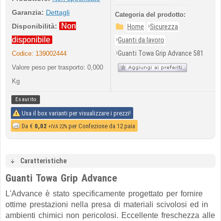
Garanzia:
Dettagli
Categoria del prodotto:
Non
›
Disponibilità:
Home
Sicurezza
›
disponibile
Guanti da lavoro
›
Guanti Towa Grip Advance 581
Codice:
139002444
Valore peso per trasporto: 0,000
Kg
Esaurito
Usa il box varianti per visualizzare i prezzi!
Da
€
0,02
per Confezione da 12 paia
+IVA 22%
Caratteristiche
Guanti Towa Grip Advance
L'Advance è stato specificamente progettato per fornire
ottime prestazioni nella presa di materiali scivolosi ed in
ambienti chimici non pericolosi. Eccellente freschezza alle