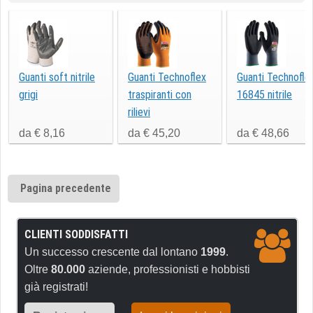
Guanti soft nitrile
Guanti Technoflex
Guanti Technofle
grigi
traspiranti con
16845 nitrile
rilievi
da € 8,16
da € 45,20
da € 48,66
Pagina precedente
CLIENTI SODDISFATTI
Un successo crescente dal lontano
1999
.
Oltre
80.000
aziende, professionisti e hobbisti
già registrati!