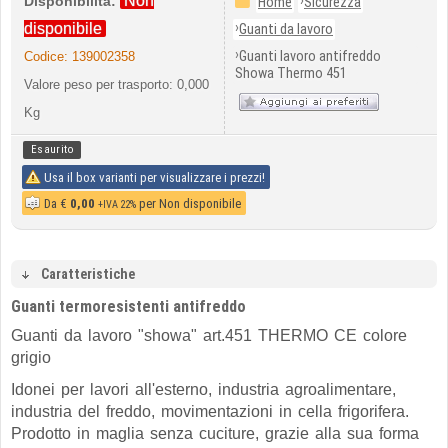
Non
›
Disponibilità:
Home
Sicurezza
›
disponibile
Guanti da lavoro
›
Guanti lavoro antifreddo
Codice:
139002358
Showa Thermo 451
Valore peso per trasporto: 0,000
Kg
Esaurito
Usa il box varianti per visualizzare i prezzi!
Da
€
0,00
per Non disponibile
+IVA 22%
Caratteristiche
Guanti termoresistenti antifreddo
Guanti da lavoro "showa" art.451 THERMO CE colore
grigio
Idonei per lavori all'esterno, industria agroalimentare,
industria del freddo, movimentazioni in cella frigorifera.
Prodotto in maglia senza cuciture, grazie alla sua forma