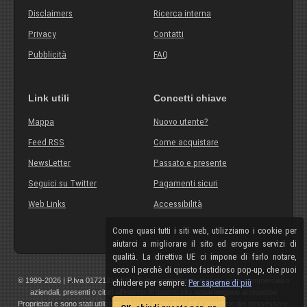
Disclaimers
Ricerca interna
Privacy
Contatti
Pubblicità
FAQ
Link utili
Concetti chiave
Mappa
Nuovo utente?
Feed RSS
Come acquistare
NewsLetter
Passato e presente
Seguici su Twitter
Pagamenti sicuri
Web Links
Accessibilità
Come quasi tutti i siti web, utilizziamo i cookie per
aiutarci a migliorare il sito ed erogare servizi di
qualità. La direttiva UE ci impone di farlo notare,
ecco il perchè di questo fastidioso pop-up, che puoi
© 1999-2026 | P.Iva 01721210308 | Tutti i componenti, marchi, nomi commerciali o
chiudere per sempre.
Per saperne di più
aziendali, presenti o citati all'interno di questo sito appartengono ai rispettivi
Proprietari e sono stati utilizzati a scopo esplicativo ed a beneficio del possessore,