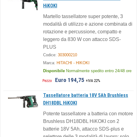
HiKOKI
Martello tassellatore super potente, 3
modalità di utilizzo e azione combinata di
rotazione e percussione, compatto e
leggero da 830 W con attacco SDS-
PLUS
Codice:
303000210
Marca:
HITACHI - HIKOKI
Disponibile
Normalmente spedito entro 24/48 ore
Euro 194,75
Pezzo
+IVA 22%
Tassellatore batteria 18V 5Ah Brushless
DH18DBL HiKOKI
Potente tassellatore a batteria con motore
Brushless DH18DBL HiKOKI con 2
batterie 18V 5Ah, attacco SDS-plus e
selettore delle 3 modalità di lavoro: solo