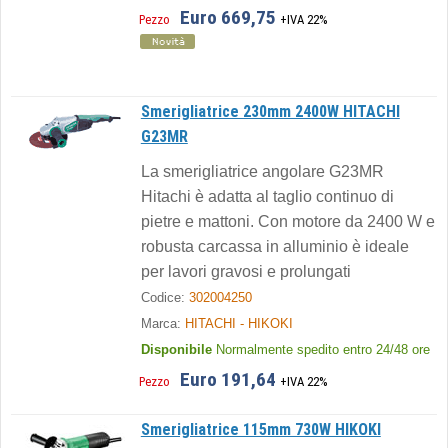
Euro 669,75
Pezzo
+IVA 22%
Smerigliatrice 230mm 2400W HITACHI
G23MR
La smerigliatrice angolare G23MR
Hitachi è adatta al taglio continuo di
pietre e mattoni. Con motore da 2400 W e
robusta carcassa in alluminio è ideale
per lavori gravosi e prolungati
Codice:
302004250
Marca:
HITACHI - HIKOKI
Disponibile
Normalmente spedito entro 24/48 ore
Euro 191,64
Pezzo
+IVA 22%
Smerigliatrice 115mm 730W HIKOKI