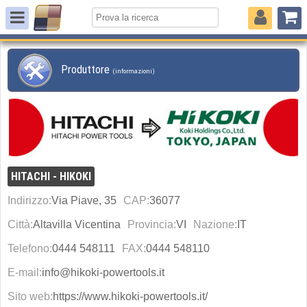
Produttore
(informazioni)
HITACHI - HIKOKI
Indirizzo:
Via Piave, 35
CAP:
36077
Città:
Altavilla Vicentina
Provincia:
VI
Nazione:
IT
Telefono:
0444 548111
FAX:
0444 548110
E-mail:
info@hikoki-powertools.it
Sito web:
https://www.hikoki-powertools.it/