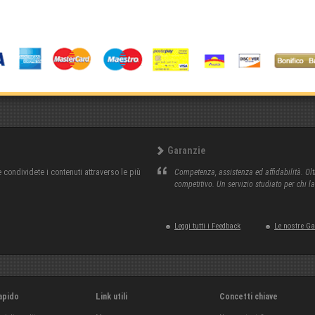
Garanzie
condividete i contenuti attraverso le più
Competenza, assistenza ed affidabilità. Olt
competitivo. Un servizio studiato per chi l
Leggi tutti i Feedback
Le nostre G
apido
Link utili
Concetti chiave