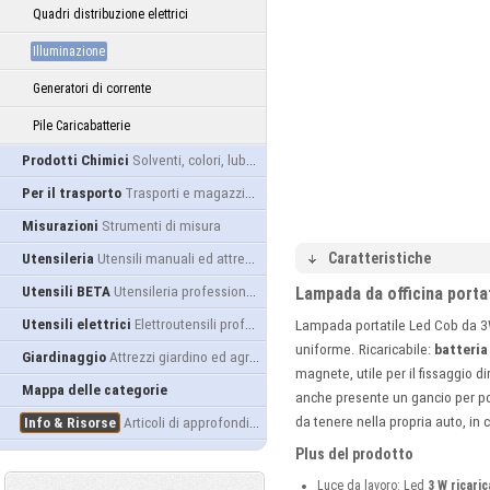
Quadri distribuzione elettrici
Illuminazione
Generatori di corrente
Pile Caricabatterie
Prodotti Chimici
Solventi, colori, lubrificanti...
Per il trasporto
Trasporti e magazzino
Misurazioni
Strumenti di misura
Caratteristiche
Utensileria
Utensili manuali ed attrezzature
Utensili BETA
Utensileria professionale
Lampada da officina port
Utensili elettrici
Elettroutensili professionali
Lampada portatile Led Cob da 
uniforme. Ricaricabile:
batteria 
Giardinaggio
Attrezzi giardino ed agricoltura
magnete, utile per il fissaggio d
Mappa delle categorie
anche presente un gancio per p
da tenere nella propria auto, i
Info & Risorse
Articoli di approfondimento
Plus del prodotto
Luce da lavoro: Led
3 W ricaric