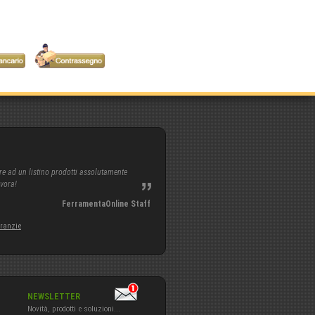
re ad un listino prodotti assolutamente
avora!
FerramentaOnline Staff
aranzie
NEWSLETTER
Novità, prodotti e soluzioni...