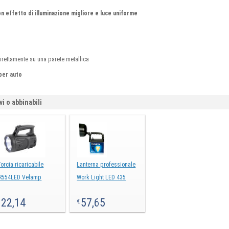
n effetto di illuminazione migliore
e luce uniforme
direttamente su una parete metallica
per auto
vi o abbinabili
orcia ricaricabile
Lanterna professionale
IR554LED Velamp
Work Light LED 435
22,14
57,65
€
€