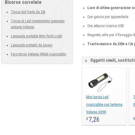
Risorse correlate
Luce di ultima generazione co
Torcia led Varta da 3W
Con gancio per appenderla
Torcia al Led rivestimento gommato
Con attacco ricarica USB
antiurto Velamp
Magnete, utile per il fissaggio 
Lampada portatile Mini Push Light
Trasformatore da 220v a 12v 
Lampade portatili da lavoro
Faro torcia Velamp IR666 ricaricabile
Oggetti simili, sostituti
Mini torcia Led
T
ricaricabile con lanterna
Velamp D89R
7,26
€