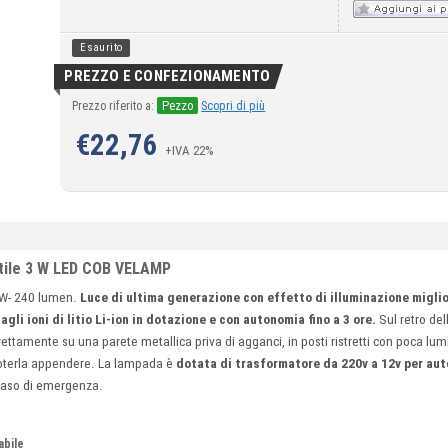
Esaurito
PREZZO E CONFEZIONAMENTO
Pezzo
Prezzo riferito a:
Scopri di più
€
22,76
+IVA 22%
atile 3 W LED COB VELAMP
3W- 240 lumen.
Luce di ultima generazione con effetto di illuminazione migli
agli ioni di litio Li-ion in dotazione e con autonomia fino a 3 ore.
Sul retro del
irettamente su una parete metallica priva di agganci, in posti ristretti con poca lumi
oterla appendere. La lampada è
dotata di trasformatore da 220v a 12v per aut
n caso di emergenza.
abile