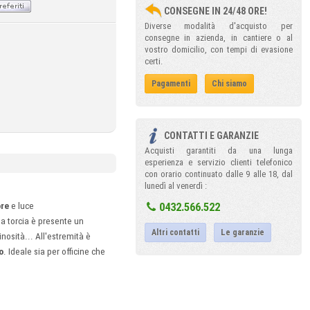
CONSEGNE IN 24/48 ORE!
Diverse modalità d'acquisto per
consegne in azienda, in cantiere o al
vostro domicilio, con tempi di evasione
certi.
Pagamenti
Chi siamo
CONTATTI E GARANZIE
Acquisti garantiti da una lunga
esperienza e servizio clienti telefonico
con orario continuato dalle 9 alle 18, dal
lunedì al venerdì :
0432.566.522
ore
e luce
la torcia è presente un
Altri contatti
Le garanzie
nosità... All'estremità è
o
. Ideale sia per officine che