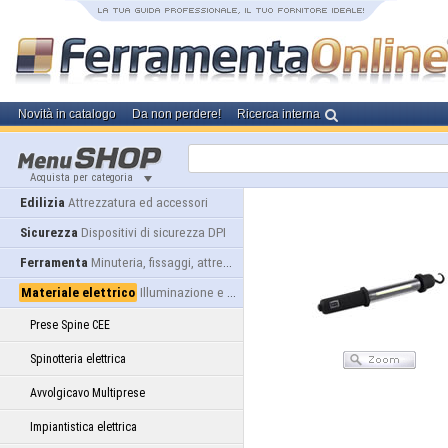
Novità in catalogo
Da non perdere!
Ricerca interna
Acquista per categoria
Edilizia
Attrezzatura ed accessori
Sicurezza
Dispositivi di sicurezza DPI
Ferramenta
Minuteria, fissaggi, attrezzatura
Materiale elettrico
Illuminazione e alimentazione
Prese Spine CEE
Spinotteria elettrica
Avvolgicavo Multiprese
Impiantistica elettrica