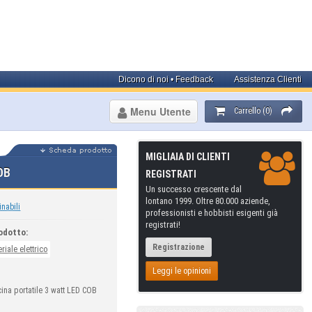
Dicono di noi • Feedback
Assistenza Clienti
Menu Utente
Carrello (0)
MIGLIAIA DI CLIENTI
OB
REGISTRATI
Un successo crescente dal
lontano 1999. Oltre 80.000 aziende,
inabili
professionisti e hobbisti esigenti già
registrati!
odotto:
Registrazione
riale elettrico
Leggi le opinioni
ina portatile 3 watt LED COB