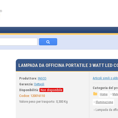
LAMPADA DA OFFICINA PORTATILE 3 WATT LED C
Produttore:
Articoli simili o abb
INGCO
Garanzia:
Dettagli
Categoria del pr
Disponibilità:
Non disponibile
›
Home
Mate
Codice:
120016110
Valore peso per trasporto: 0,300 Kg
›
Illuminazione
›
Lampada da offic