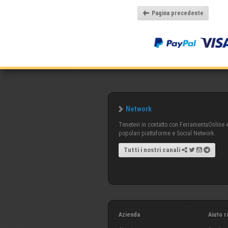
Pagina precedente
Network
Tenetevi in contatto con FerramentaOnline e 
popolari piattaforme e Social Network.
Tutti i nostri canali
Azienda
Aiuto r