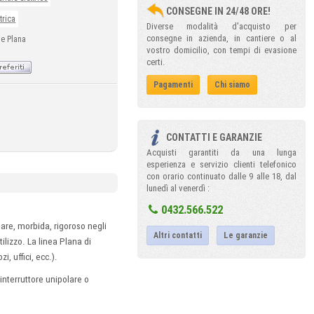
CONSEGNE IN 24/48 ORE!
trica
Diverse modalità d'acquisto per
consegne in azienda, in cantiere o al
le Plana
vostro domicilio, con tempi di evasione
certi.
Pagamenti
Chi siamo
CONTATTI E GARANZIE
Acquisti garantiti da una lunga
esperienza e servizio clienti telefonico
con orario continuato dalle 9 alle 18, dal
lunedì al venerdì :
0432.566.522
eare, morbida, rigoroso negli
Altri contatti
Le garanzie
ilizzo. La linea Plana di
i, uffici, ecc.).
 interruttore unipolare o