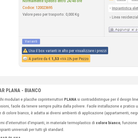
Normalmente spedito entro 24/48 ore
Codice:
120023695
›
Impiantistica elet
Valore peso per trasporto: 0,000 Kg
›
Linea residenzia
Varianti
Usa il box varianti in alto per visualizzare i prezzi
A partire da
€
1,53
per Pezzo
+IVA 22%
MAR PLANA - BIANCO
chi modulari e placche coprinterruttori
PLANA
si contraddistingue per il design lin
ioni, facile da tenere sempre pulita dalla polvere. Facile installazione e pratico ut
e di colore bianco, è adatta ai
diversi ambienti di applicazione (app
artamenti, negoz
i d'interruttori d'impianti, in materiale termoplastico di
colore bianco
, funzione
pianti universali per tutti gli standard.