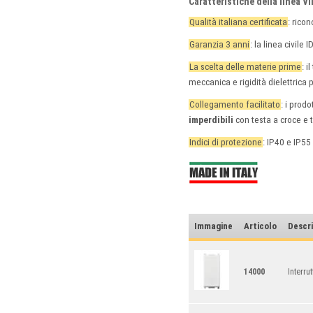
Caratteristiche della linea 
Qualità italiana certificata
: rico
Garanzia 3 anni
: la linea civil
La scelta delle materie prime
: 
meccanica e rigidità dielettrica
Collegamento facilitato
: i prod
imperdibili
con testa a croce e t
Indici di protezione
: IP40 e IP55
Immagine
Articolo
Descr
14000
Interru