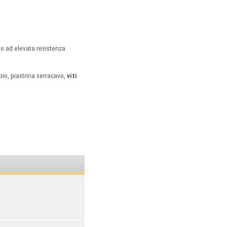
ato ad elevata resistenza
pio, piastrina serracavo,
viti