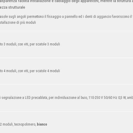
asparenza facilita installazione e cablaggio degli apparecchi, mentre la struttura
ezza strutturale
asole sugli angoli permettono il fissaggio a pannello ed i denti di aggancio favoriscono il 
nstallazione di più moduli
o 3 moduli, con viti, per scatole 3 moduli
o 4 moduli, con viti, per scatole 4 moduli
i segnalazione a LED precablata, per individuazione al buio, 110-250 V 50/60 Hz 0,5 W, am
 2 moduli, tecnopolimero,
bianco