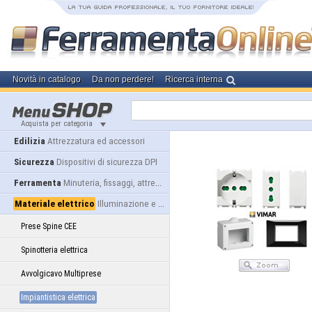
Novità in catalogo
Da non perdere!
Ricerca interna
Acquista per categoria
Edilizia
Attrezzatura ed accessori
Sicurezza
Dispositivi di sicurezza DPI
Ferramenta
Minuteria, fissaggi, attrezzatura
Materiale elettrico
Illuminazione e alimentazione
Prese Spine CEE
Spinotteria elettrica
Avvolgicavo Multiprese
Impiantistica elettrica