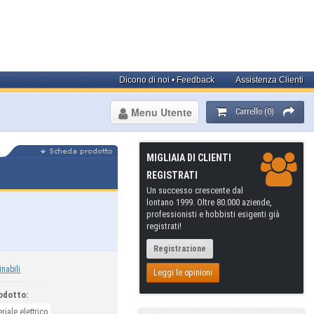
Dicono di noi • Feedback
Assistenza Clienti
Menu Utente
Carrello (0)
MIGLIAIA DI CLIENTI
REGISTRATI
Un successo crescente dal
lontano 1999. Oltre 80.000 aziende,
professionisti e hobbisti esigenti già
registrati!
Registrazione
inabili
Leggi le opinioni
odotto:
riale elettrico