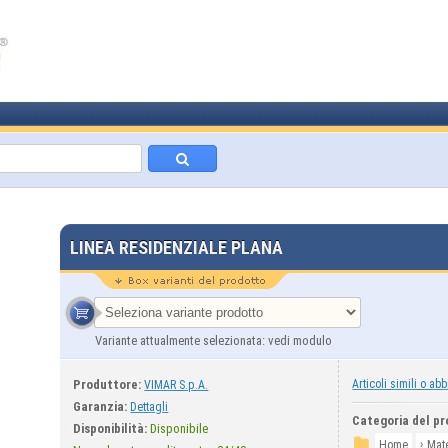
LINEA RESIDENZIALE PLANA
Variante attualmente selezionata: vedi modulo
Produttore:
Articoli simili o abb
VIMAR S.p.A.
Garanzia:
Dettagli
Categoria del pr
Disponibilità:
Disponibile
›
Home
Mate