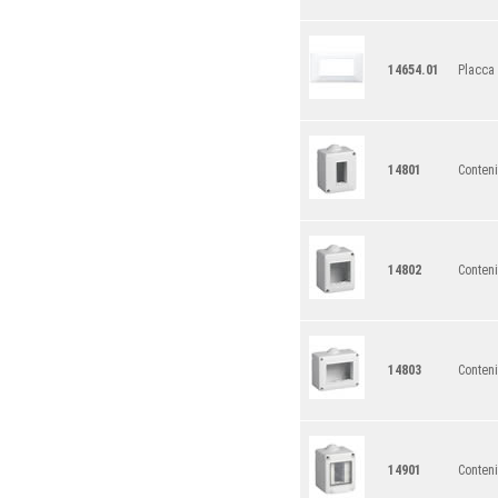
14654.01
Placca 
14801
Conten
14802
Conteni
14803
Conteni
14901
Conteni