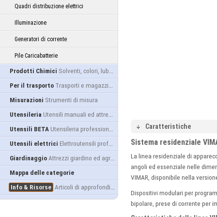
Quadri distribuzione elettrici
Illuminazione
Generatori di corrente
Pile Caricabatterie
Prodotti Chimici
Solventi, colori, lubrificanti...
Per il trasporto
Trasporti e magazzino
Misurazioni
Strumenti di misura
Utensileria
Utensili manuali ed attrezzature
Caratteristiche
Utensili BETA
Utensileria professionale
Sistema residenziale VI
Utensili elettrici
Elettroutensili professionali
La linea residenziale di apparec
Giardinaggio
Attrezzi giardino ed agricoltura
angoli ed essenziale nelle dimens
Mappa delle categorie
VIMAR, disponibile nella version
Info & Risorse
Articoli di approfondimento
Dispositivi modulari per programm
bipolare, prese di corrente per im