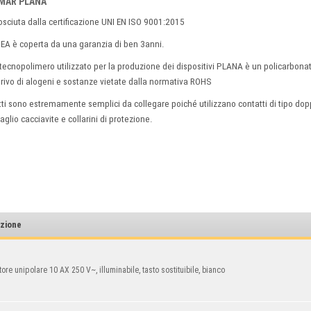
VIMAR PLANA
nosciuta dalla certificazione UNI EN ISO 9001:2015
e IDEA è coperta da una garanzia di ben 3anni.
il tecnopolimero utilizzato per la produzione dei dispositivi PLANA è un policarbon
 privo di alogeni e sostanze vietate dalla normativa ROHS
otti sono estremamente semplici da collegare poiché utilizzano contatti di tipo dop
aglio cacciavite e collarini di protezione.
izione
ttore unipolare 10 AX 250 V~, illuminabile, tasto sostituibile, bianco