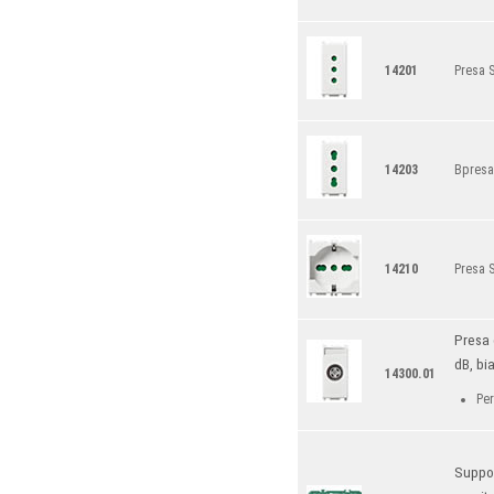
14201
Presa 
14203
Bpresa
14210
Presa S
Presa 
dB, bi
14300.01
Per
Suppor