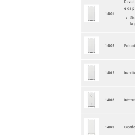
Devia
e da p
14004
Sis
la 
14008
Pulsan
14013
Inverti
14015
Interru
14041
Coprifo