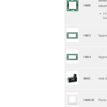
semitr
14602
robust
Le 
l’i
14613
Support
14614
Support
00931
Unità d
14642.01
Placca