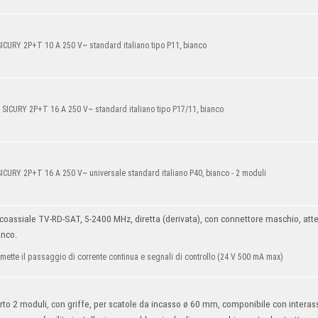
SICURY 2P+T 10 A 250 V~ standard italiano tipo P11, bianco
 SICURY 2P+T 16 A 250 V~ standard italiano tipo P17/11, bianco
ICURY 2P+T 16 A 250 V~ universale standard italiano P40, bianco - 2 moduli
coassiale TV-RD-SAT, 5-2400 MHz, diretta (derivata), con connettore maschio, att
anco.
mette il passaggio di corrente continua e segnali di controllo (24 V 500 mA max)
to 2 moduli, con griffe, per scatole da incasso ø 60 mm, componibile con intera