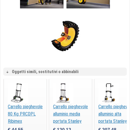
Oggetti simili, sostitutivi o abbinabili
Carrello pieghevole
Carrello pieghevole
Carrello pieghevo
80 Kg PRCDPL
alluminio media
alluminio alta
Ribimex
portata Stanley
portata Stanley
FTX706
FXWT707
€ 44,55
€ 120,12
€ 207,48