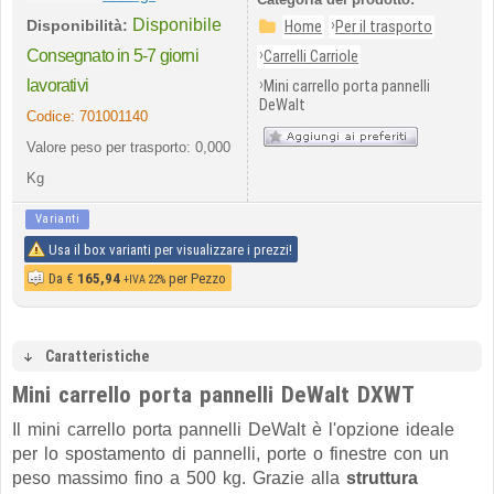
Disponibile
›
Disponibilità:
Home
Per il trasporto
›
Consegnato in 5-7 giorni
Carrelli Carriole
›
lavorativi
Mini carrello porta pannelli
DeWalt
Codice:
701001140
Valore peso per trasporto: 0,000
Kg
Varianti
Usa il box varianti per visualizzare i prezzi!
Da
€
165,94
per Pezzo
+IVA 22%
Caratteristiche
Mini carrello porta pannelli DeWalt DXWT
Il mini carrello porta pannelli DeWalt è l'opzione ideale
per lo spostamento di pannelli, porte o finestre con un
peso massimo fino a 500 kg. Grazie alla
struttura