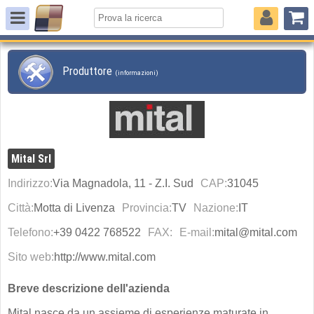
Produttore
(informazioni)
Mital Srl
Indirizzo:
Via Magnadola, 11 - Z.I. Sud
CAP:
31045
Città:
Motta di Livenza
Provincia:
TV
Nazione:
IT
Telefono:
+39 0422 768522
FAX:
E-mail:
mital@mital.com
Sito web:
http://www.mital.com
Breve descrizione dell'azienda
Mital nasce da un assieme di esperienze maturate in