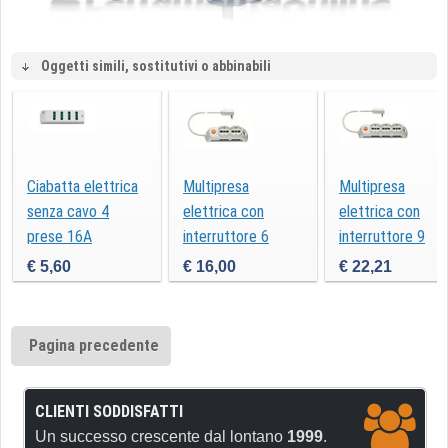
Oggetti simili, sostitutivi o abbinabili
Ciabatta elettrica
Multipresa
Multipresa
senza cavo 4
elettrica con
elettrica con
prese 16A
interruttore 6
interruttore 9
FP00404.B
prese 16A
prese 16A
€ 5,60
€ 16,00
€ 22,21
FP00521CB
FP00531CB
Pagina precedente
CLIENTI SODDISFATTI
Un successo crescente dal lontano
1999
.