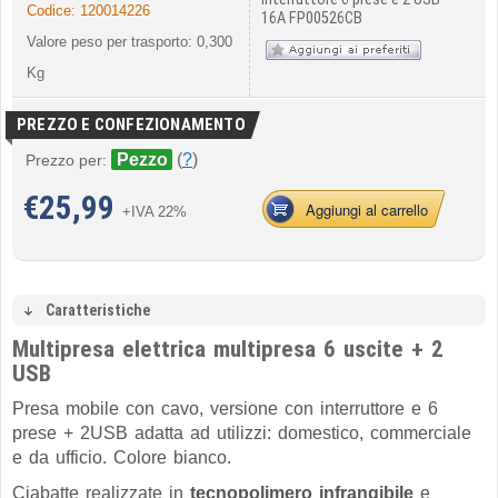
Codice:
120014226
16A FP00526CB
Valore peso per trasporto: 0,300
Kg
PREZZO E CONFEZIONAMENTO
Pezzo
(
?
)
Prezzo per:
€
25,99
Aggiungi al carrello
+IVA 22%
Caratteristiche
Multipresa elettrica multipresa 6 uscite + 2
USB
Presa mobile con cavo, v
ersione con interruttore e 6
prese + 2
USB a
datta ad utilizzi: domestico, commerciale
e da ufficio. Colore bianco.
Ciabatte realizzate in
tecnopolimero infrangibile
e