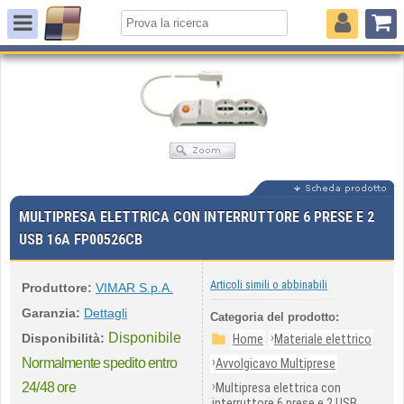
MULTIPRESA ELETTRICA CON INTERRUTTORE 6 PRESE E 2
USB 16A FP00526CB
Articoli simili o abbinabili
Produttore:
VIMAR S.p.A.
Garanzia:
Dettagli
Categoria del prodotto:
Disponibile
›
Disponibilità:
Home
Materiale elettrico
›
Normalmente spedito entro
Avvolgicavo Multiprese
›
24/48 ore
Multipresa elettrica con
interruttore 6 prese e 2 USB