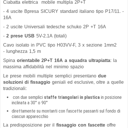
Ciabatta elettrica mobile multipla 2P+T
- 4 uscite Bpresa SICURY standard italiano tipo P17/11. -
16A
- 2 uscite Universali tedesche schuko 2P +T 16A
-
2 prese USB
5V-2.1A (totali)
Cavo isolato in PVC tipo H03VV-F, 3 x sezione 1mm2
- lunghezza 1,5 m
Spina
orientabile 2P+T 16A
a squadra ultrapiatta
: la
massima affidabilità nel minimo spazio
Le prese mobili multiple semplici presentano
due
soluzioni di fissaggio
geniali ed esclusive, oltre a quelle
tradizionali:
con due semplici
staffe triangolari in plastica
in posizione
inclinata a 30° o 90°
direttamente su montanti con fascette passanti sul fondo di
ciascun apparecchio
La predisposizione per il
fissaggio con fascette
offre