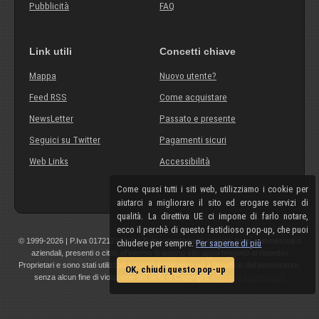
Pubblicità
FAQ
Link utili
Concetti chiave
Mappa
Nuovo utente?
Feed RSS
Come acquistare
NewsLetter
Passato e presente
Seguici su Twitter
Pagamenti sicuri
Web Links
Accessibilità
Come quasi tutti i siti web, utilizziamo i cookie per
aiutarci a migliorare il sito ed erogare servizi di
qualità. La direttiva UE ci impone di farlo notare,
ecco il perchè di questo fastidioso pop-up, che puoi
© 1999-2026 | P.Iva 01721210308 | Tutti i componenti, marchi, nomi commerciali o
chiudere per sempre.
Per saperne di più
aziendali, presenti o citati all'interno di questo sito appartengono ai rispettivi
Proprietari e sono stati utilizzati a scopo esplicativo ed a beneficio del possessore,
OK, chiudi questo pop-up
senza alcun fine di violazione dei diritti di Copyright.
Maggiori informazioni