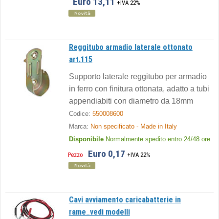
Euro 13,11
+IVA 22%
Reggitubo armadio laterale ottonato
art.115
Supporto laterale reggitubo per armadio
in ferro con finitura ottonata, adatto a tubi
appendiabiti con diametro da 18mm
Codice:
550008600
Marca:
Non specificato - Made in Italy
Disponibile
Normalmente spedito entro 24/48 ore
Euro 0,17
Pezzo
+IVA 22%
Cavi avviamento caricabatterie in
rame_vedi modelli