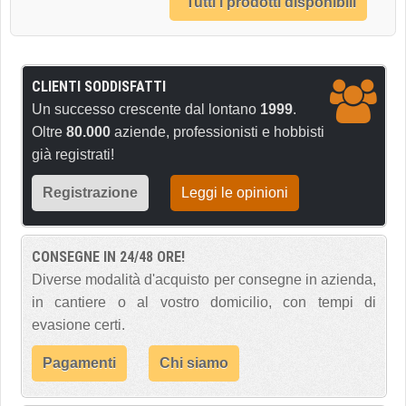
Tutti i prodotti disponibili
CLIENTI SODDISFATTI
Un successo crescente dal lontano
1999
.
Oltre
80.000
aziende, professionisti e hobbisti
già registrati!
Registrazione
Leggi le opinioni
CONSEGNE IN 24/48 ORE!
Diverse modalità d'acquisto per consegne in azienda,
in cantiere o al vostro domicilio, con tempi di
evasione certi.
Pagamenti
Chi siamo