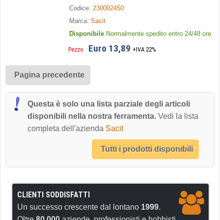
Codice:
230002450
Marca:
Sacit
Disponibile
Normalmente spedito entro 24/48 ore
Euro 13,89
Pezzo
+IVA 22%
Pagina precedente
Questa è solo una lista parziale degli articoli
disponibili nella nostra ferramenta.
Vedi la lista
completa dell'azienda
Sacit
Tutti i prodotti disponibili
CLIENTI SODDISFATTI
Un successo crescente dal lontano
1999
.
Oltre
80.000
aziende, professionisti e hobbisti