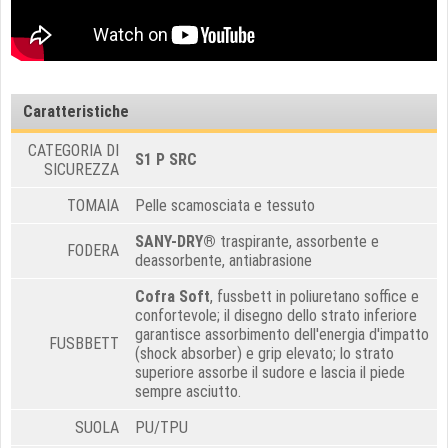
Caratteristiche
CATEGORIA DI
S1 P SRC
SICUREZZA
TOMAIA
Pelle scamosciata e tessuto
SANY-DRY®
traspirante, assorbente e
FODERA
deassorbente, antiabrasione
Cofra Soft
,
fussbett in poliuretano soffice e
confortevole; il disegno dello strato inferiore
garantisce assorbimento dell'energia d'impatto
FUSBBETT
(shock absorber) e grip elevato; lo strato
superiore assorbe il sudore e lascia il piede
sempre asciutto
.
SUOLA
PU/TPU