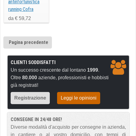
antinfortunistica
running Cofra
COPPI S3
da € 59,72
Pagina precedente
CLIENTI SODDISFATTI
Un successo crescente dal lontano
1999
.
Oltre
80.000
aziende, professionisti e hobbisti
già registrati!
Registrazione
Leggi le opinioni
CONSEGNE IN 24/48 ORE!
Diverse modalità d'acquisto per consegne in azienda,
in cantiere o al vostro domicilio, con tempi di