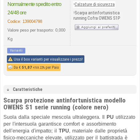
›
Normalmente spedito entro
Calzature di sicurezza
›
24/48 ore
Scarpa antinfortunistica
running Cofra OWENS S1P
Codice:
139004798
Valore peso per trasporto: 0,000
Kg
Varianti
Usa il box varianti per visualizzare i prezzi!
Da
€
51,07
per Paio
+IVA 22%
Caratteristiche
Scarpa protezione antinfortunistica modello
OWENS S1 serie running (colore nero)
Suola dalla speciale mescola ultraleggera. Il
PU
utilizzato
per l'intersuola garantisce comfort e assorbimento
dell'energia d'impatto; il
TPU
, materiale dalle proprietà
fisico-meccaniche elevate, utilizzato per il battistrada è