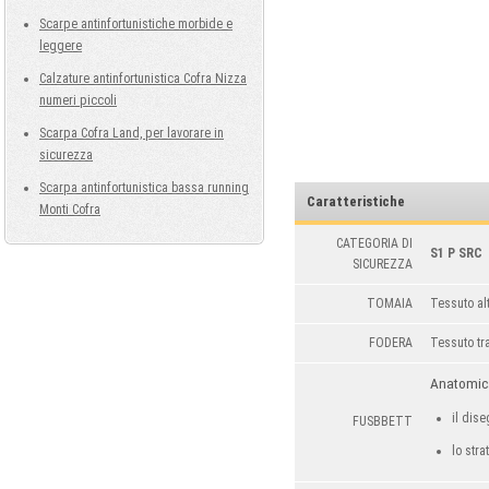
Scarpe antinfortunistiche morbide e
leggere
Calzature antinfortunistica Cofra Nizza
numeri piccoli
Scarpa Cofra Land, per lavorare in
sicurezza
Scarpa antinfortunistica bassa running
Caratteristiche
Monti Cofra
CATEGORIA DI
S1 P SRC
SICUREZZA
TOMAIA
Tessuto a
FODERA
Tessuto tr
Anatomica
il dise
FUSBBETT
lo str