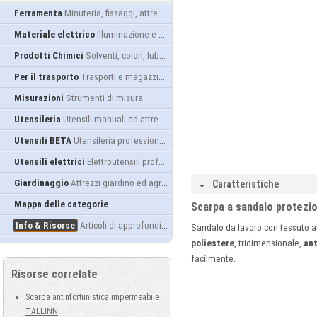
Ferramenta
Minuteria, fissaggi, attrezzatura
Materiale elettrico
Illuminazione e alimentazione
Prodotti Chimici
Solventi, colori, lubrificanti...
Per il trasporto
Trasporti e magazzino
Misurazioni
Strumenti di misura
Utensileria
Utensili manuali ed attrezzature
Utensili BETA
Utensileria professionale
Utensili elettrici
Elettroutensili professionali
Giardinaggio
Attrezzi giardino ed agricoltura
Caratteristiche
Mappa delle categorie
Scarpa a sandalo protezi
Info & Risorse
Articoli di approfondimento
Sandalo da lavoro con tessuto a
poliestere
, tridimensionale,
ant
facilmente.
Risorse correlate
Scarpa antinfortunistica impermeabile
TALLINN