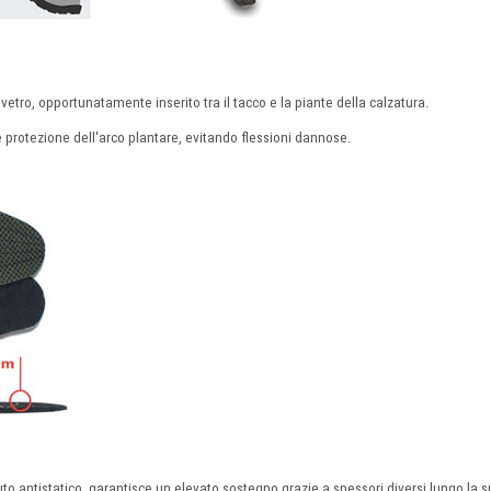
i vetro, opportunatamente inserito tra il tacco e la piante della calzatura.
protezione dell'arco plantare, evitando flessioni dannose.
to antistatico, garantisce un elevato sostegno grazie a spessori diversi lungo la s