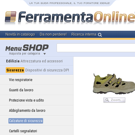
Novità in catalogo
Da non perdere!
Ricerca interna
Acquista per categoria
Edilizia
Attrezzatura ed accessori
Sicurezza
Dispositivi di sicurezza DPI
Vie respiratorie
Guanti da lavoro
Protezione vista e udito
Abbigliamento da lavoro
Calzature di sicurezza
Cartelli segnalatori