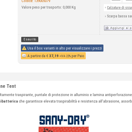
Codice:
139005079
Valore peso per trasporto: 0,000 Kg
›
Calzature di sic
›
Scarpa bassa sa
Esaurito
Usa il box varianti in alto per visualizzare i prezzi
A partire da
€
37,19
per Paio
+IVA 22%
one Tent
ltamente traspirante, puntale di protezione in alluminio e lamina antiperforazion
ibatterica
che garantisce elevata traspirabilità e resistenza all'abrasione, assorbe