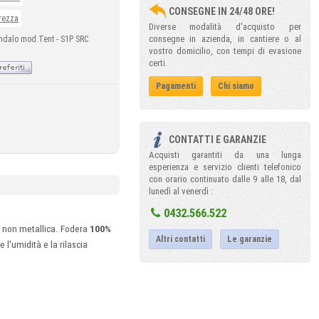
CONSEGNE IN 24/48 ORE!
urezza
Diverse modalità d'acquisto per
consegne in azienda, in cantiere o al
ndalo mod.Tent - S1P SRC
vostro domicilio, con tempi di evasione
certi.
Pagamenti
Chi siamo
CONTATTI E GARANZIE
Acquisti garantiti da una lunga
esperienza e servizio clienti telefonico
con orario continuato dalle 9 alle 18, dal
lunedì al venerdì :
0432.566.522
e non metallica. Fodera
100%
Altri contatti
Le garanzie
 l'umidità e la rilascia