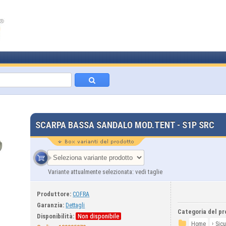
SCARPA BASSA SANDALO MOD.TENT - S1P SRC
Variante attualmente selezionata: vedi taglie
Produttore:
COFRA
Garanzia:
Dettagli
Categoria del pr
Disponibilità:
Non disponibile
›
Home
Sic