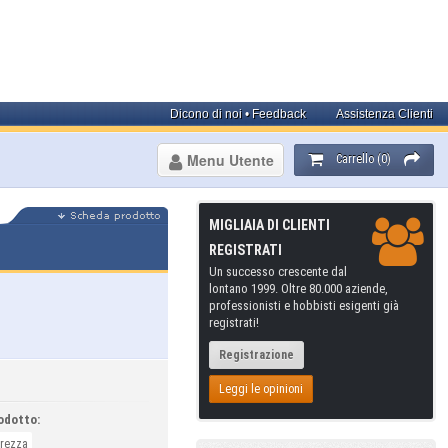
Dicono di noi • Feedback
Assistenza Clienti
Menu Utente
Carrello (0)
MIGLIAIA DI CLIENTI
REGISTRATI
Un successo crescente dal
lontano 1999. Oltre 80.000 aziende,
professionisti e hobbisti esigenti già
registrati!
Registrazione
Leggi le opinioni
odotto:
urezza