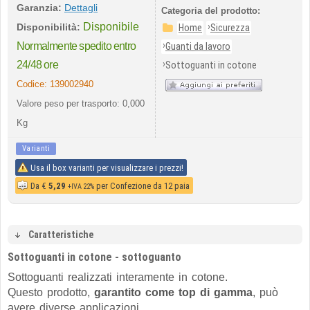
Garanzia:
Dettagli
Categoria del prodotto:
Disponibile
›
Disponibilità:
Home
Sicurezza
›
Normalmente spedito entro
Guanti da lavoro
›
24/48 ore
Sottoguanti in cotone
Codice:
139002940
Valore peso per trasporto: 0,000
Kg
Varianti
Usa il box varianti per visualizzare i prezzi!
Da
€
5,29
per Confezione da 12 paia
+IVA 22%
Caratteristiche
Sottoguanti in cotone - sottoguanto
Sottoguanti realizzati interamente in cotone.
Questo prodotto,
garantito come top di gamma
, può
avere diverse applicazioni.