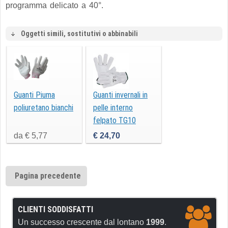
programma delicato a 40°.
Oggetti simili, sostitutivi o abbinabili
Guanti Piuma
Guanti invernali in
poliuretano bianchi
pelle interno
felpato TG10
da € 5,77
€ 24,70
Pagina precedente
CLIENTI SODDISFATTI
Un successo crescente dal lontano
1999
.