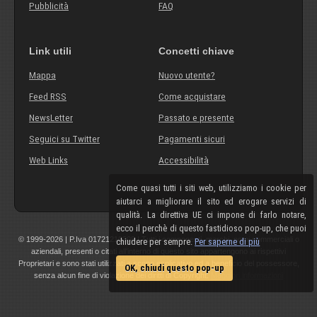
Pubblicità
FAQ
Link utili
Concetti chiave
Mappa
Nuovo utente?
Feed RSS
Come acquistare
NewsLetter
Passato e presente
Seguici su Twitter
Pagamenti sicuri
Web Links
Accessibilità
Come quasi tutti i siti web, utilizziamo i cookie per
aiutarci a migliorare il sito ed erogare servizi di
qualità. La direttiva UE ci impone di farlo notare,
ecco il perchè di questo fastidioso pop-up, che puoi
© 1999-2026 | P.Iva 01721210308 | Tutti i componenti, marchi, nomi commerciali o
chiudere per sempre.
Per saperne di più
aziendali, presenti o citati all'interno di questo sito appartengono ai rispettivi
Proprietari e sono stati utilizzati a scopo esplicativo ed a beneficio del possessore,
OK, chiudi questo pop-up
senza alcun fine di violazione dei diritti di Copyright.
Maggiori informazioni