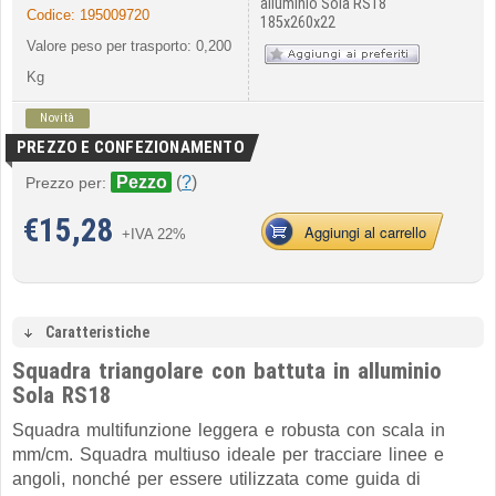
alluminio Sola RS18
Codice:
195009720
185x260x22
Valore peso per trasporto: 0,200
Kg
Novità
PREZZO E CONFEZIONAMENTO
Pezzo
(
?
)
Prezzo per:
€
15,28
Aggiungi al carrello
+IVA 22%
Caratteristiche
Squadra triangolare con battuta in alluminio
Sola RS18
Squadra multifunzione leggera e robusta con scala in
mm/cm. Squadra multiuso ideale per tracciare linee e
angoli, nonché per essere utilizzata come guida di