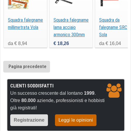
Squadra falegname
Squadra falegname
Squadra da
millimetrata Vola
lama acciaio
falegname SRC
armonico 300mm
Sola
SRA Sola
da € 8,94
€ 18,26
da € 16,04
Pagina precedente
CLIENTI SODDISFATTI
Un successo crescente dal lontano
1999
.
Oltre
80.000
aziende, professionisti e hobbisti
già registrati!
Registrazione
Leggi le opinioni