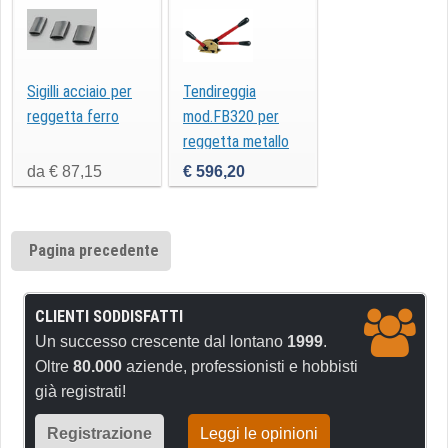
Sigilli acciaio per
Tendireggia
reggetta ferro
mod.FB320 per
reggetta metallo
18/20
da € 87,15
€ 596,20
Pagina precedente
CLIENTI SODDISFATTI
Un successo crescente dal lontano
1999
.
Oltre
80.000
aziende, professionisti e hobbisti
già registrati!
Registrazione
Leggi le opinioni