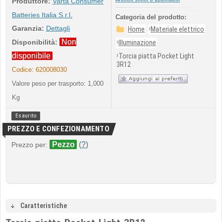
Produttore:
Varta Consumer
Batteries Italia S.r.l.
Categoria del prodotto:
Garanzia:
Dettagli
›
Home
Materiale elettrico
Non
›
Disponibilità:
Illuminazione
›
disponibile
Torcia piatta Pocket Light
3R12
Codice:
620008030
Valore peso per trasporto: 1,000
Kg
Esaurito
PREZZO E CONFEZIONAMENTO
Pezzo
(
?
)
Prezzo per:
Caratteristiche