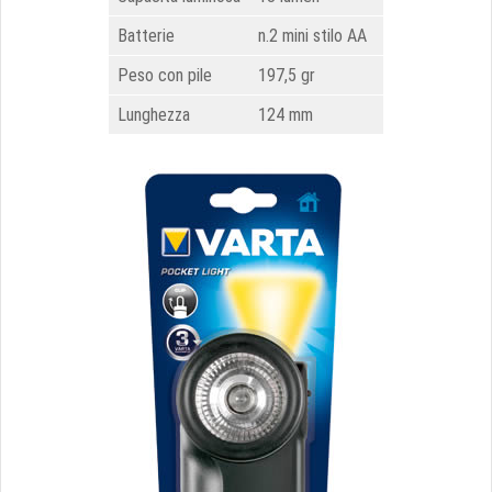
Batterie
n.2 mini stilo AA
Peso con pile
197,5 gr
Lunghezza
124 mm