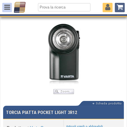
TORCIA PIATTA POCKET LIGHT 3R12
Articoli simili o abbinabili