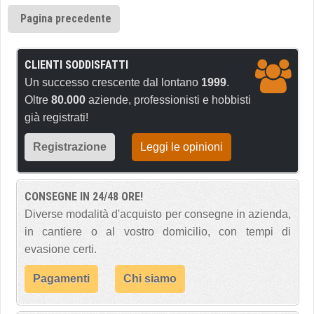
Pagina precedente
CLIENTI SODDISFATTI
Un successo crescente dal lontano
1999
.
Oltre
80.000
aziende, professionisti e hobbisti
già registrati!
Registrazione
Leggi le opinioni
CONSEGNE IN 24/48 ORE!
Diverse modalità d'acquisto per consegne in azienda,
in cantiere o al vostro domicilio, con tempi di
evasione certi.
Pagamenti
Chi siamo