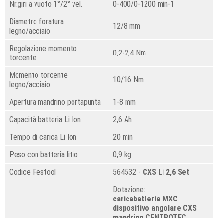
Nr.giri a vuoto 1°/2° vel.
0-400/0-1200 min-1
Diametro foratura
12/8 mm
legno/acciaio
Regolazione momento
0,2-2,4 Nm
torcente
Momento torcente
10/16 Nm
legno/acciaio
Apertura mandrino portapunta
1-8 mm
Capacità batteria Li Ion
2,6 Ah
Tempo di carica Li Ion
20 min
Peso con batteria litio
0,9 kg
Codice Festool
564532 -
CXS
Li 2,6 Set
Dotazione:
caricabatterie MXC
dispositivo angolare CXS
mandrino CENTROTEC