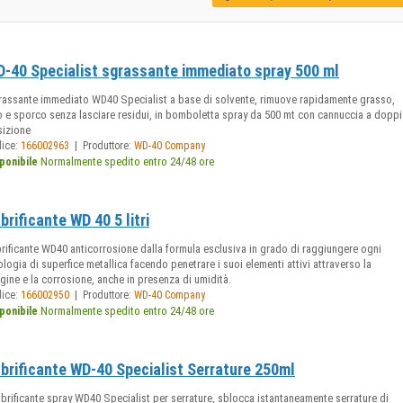
-40 Specialist sgrassante immediato spray 500 ml
assante immediato WD40 Specialist a base di solvente, rimuove rapidamente grasso,
o e sporco senza lasciare residui, in bomboletta spray da 500 mt con cannuccia a doppi
sizione
|
dice:
166002963
Produttore:
WD-40 Company
Normalmente spedito entro 24/48 ore
ponibile
brificante WD 40 5 litri
rificante WD40 anticorrosione dalla formula esclusiva in grado di raggiungere ogni
ologia di superfice metallica facendo penetrare i suoi elementi attivi attraverso la
gine e la corrosione, anche in presenza di umidità.
|
dice:
166002950
Produttore:
WD-40 Company
Normalmente spedito entro 24/48 ore
ponibile
brificante WD-40 Specialist Serrature 250ml
brificante spray WD40 Specialist per serrature, sblocca istantaneamente serrature di