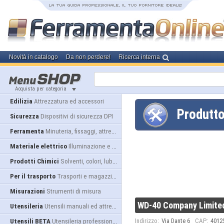
Novità in catalogo
Da non perdere!
Ricerca interna
Acquista per categoria
Edilizia
Attrezzatura ed accessori
Produtt
Sicurezza
Dispositivi di sicurezza DPI
Ferramenta
Minuteria, fissaggi, attrezzatura
Materiale elettrico
Illuminazione e alimentazione
Prodotti Chimici
Solventi, colori, lubrificanti...
Per il trasporto
Trasporti e magazzino
Misurazioni
Strumenti di misura
WD-40 Company Limite
Utensileria
Utensili manuali ed attrezzature
Indirizzo:
Via Dante 6
CAP:
4012
Utensili BETA
Utensileria professionale