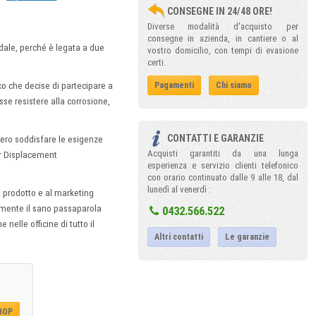
CONSEGNE IN 24/48 ORE!
Diverse modalità d'acquisto per
consegne in azienda, in cantiere o al
ndale, perché è legata a due
vostro domicilio, con tempi di evasione
certi.
o che decise di partecipare a
Pagamenti
Chi siamo
se resistere alla corrosione,
CONTATTI E GARANZIE
sero soddisfare le esigenze
Acquisti garantiti da una lunga
er Displacement
esperienza e servizio clienti telefonico
con orario continuato dalle 9 alle 18, dal
lunedì al venerdì :
l prodotto e al marketing
ormente il sano passaparola
0432.566.522
nelle officine di tutto il
Altri contatti
Le garanzie
SHOP