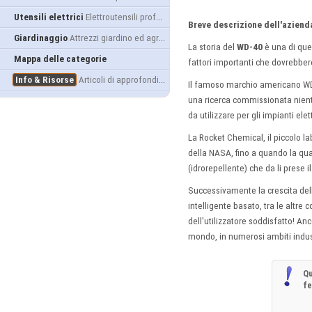
Utensili elettrici
Elettroutensili professionali
Breve descrizione dell'aziend
Giardinaggio
Attrezzi giardino ed agricoltura
La storia del
WD-40
è una di quel
Mappa delle categorie
fattori importanti che dovrebbe
Info & Risorse
Articoli di approfondimento
Il famoso marchio americano WD-
una ricerca commissionata niente
da utilizzare per gli impianti elett
La Rocket Chemical, il piccolo l
della NASA, fino a quando la qu
(idrorepellente) che da li prese 
Successivamente la crescita dell
intelligente basato, tra le altr
dell'utilizzatore soddisfatto! Anc
mondo, in numerosi ambiti industri
Qu
f