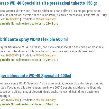
asso WD-40 Specialist alte prestazioni tubetto 150 gr
sso WD40 multifunzione, formula addensata con solfato di calcio per prestazioni
imali in condizioni estreme anche in industria, nautica e meccanica, in tubetto da 150gr
|
dice:
166002962
Produttore:
WD-40 Company
Normalmente spedito entro 24/48 ore
ponibile
brificante spray WD40 Flexible 600 ml
ay multifunzione WD 40 da 600ml, con cannuccia in metallo flessibile e orientabile a
cere per poter dosare il lubrificante con precisione solo nei punti desiderati
|
dice:
166002915
Produttore:
WD-40 Company
Normalmente spedito entro 24/48 ore
ponibile
per sbloccante WD-40 Specialist 400ml
occante spray WD-40 Specialist™ ad azione rapida, beccuccio a doppia posizione,
iste all'acqua ed alle alte temperature fino a 200°C penetra rapidamente liberando
icacemente gli ingranaggi bloccati ideale anche nei casi difficili di ossidazione e
ippaggio
|
dice:
166002956
Produttore:
WD-40 Company
Normalmente spedito entro 24/48 ore
ponibile