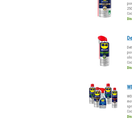
por
250
Co
Dis
De
Det
pos
oli
Co
Dis
WD
WD4
mot
spr
Co
Dis