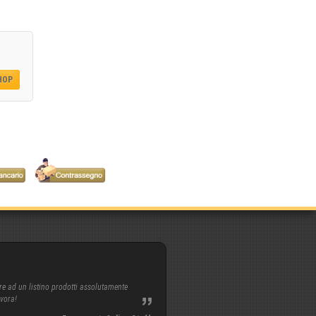
SHOP
re ad un listino prodotti assolutamente
avora!