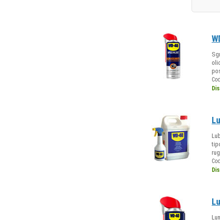
WD
Sgr
oli
po
Co
Dis
Lu
Lub
tip
rug
Co
Dis
Lu
Lun