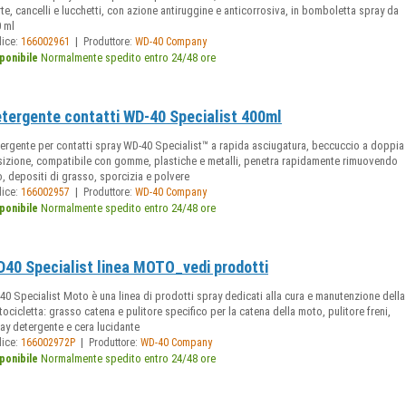
te, cancelli e lucchetti, con azione antiruggine e anticorrosiva, in bomboletta spray da
 ml
|
dice:
166002961
Produttore:
WD-40 Company
Normalmente spedito entro 24/48 ore
ponibile
tergente contatti WD-40 Specialist 400ml
ergente per contatti spray WD-40 Specialist™ a rapida asciugatura, beccuccio a doppia
izione, compatibile con gomme, plastiche e metalli, penetra rapidamente rimuovendo
o, depositi di grasso, sporcizia e polvere
|
dice:
166002957
Produttore:
WD-40 Company
Normalmente spedito entro 24/48 ore
ponibile
40 Specialist linea MOTO_vedi prodotti
0 Specialist Moto è una linea di prodotti spray dedicati alla cura e manutenzione della
ocicletta: grasso catena e pulitore specifico per la catena della moto, pulitore freni,
ay detergente e cera lucidante
|
dice:
166002972P
Produttore:
WD-40 Company
Normalmente spedito entro 24/48 ore
ponibile