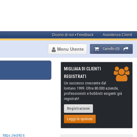
Dicono di noi • Feedback
Assistenza Clienti
Menu Utente
Carrello (0)
MIGLIAIA DI CLIENTI
REGISTRATI
Un successo crescente dal
lontano 1999. Oltre 80.000 aziende,
professionisti e hobbisti esigenti già
registrati!
Registrazione
Leggi le opinioni
:
https://wd40.it