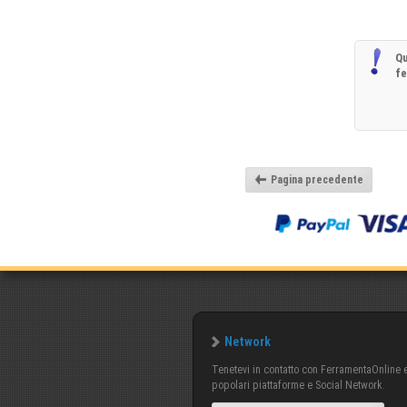
Qu
f
Pagina precedente
Network
Tenetevi in contatto con FerramentaOnline e 
popolari piattaforme e Social Network.