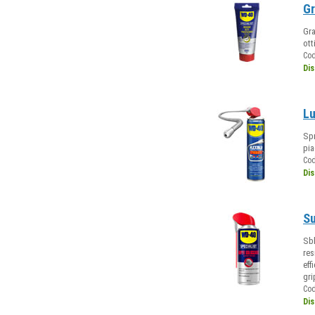
Gr
Gra
ott
Co
Dis
Lu
Spr
pia
Co
Dis
Su
Sbl
res
eff
gr
Co
Dis