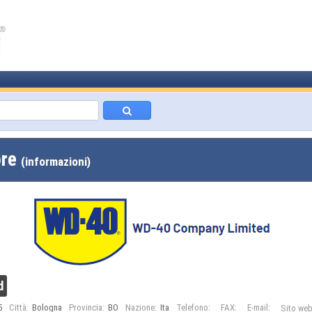
ore
(informazioni)
d
5
Città:
Bologna
Provincia:
BO
Nazione:
Ita
Telefono:
FAX:
E-mail:
Sito web