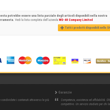
esta potrebbe essere una lista parziale degli articoli disponibili nella nostra
erramenta.
Vedi la lista completa dell'azienda
WD-40 Company Limited
Tutti i prodotti disponibili nello 
Garanzie
condividete i contenuti attraverso le più
Competenza, assistenza ed affidabilità. Olt
competitivo. Un servizio studiato per chi l