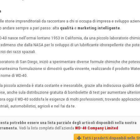
a
le storie imprenditoriali da raccontare a chi si occupa di impresa e sviluppo azie
ro andare sempre a pari passo: alta
qualità
e
marketing intelligente
.
40 nasce nell'ormai lontano 1953 in California, da una piccolo laboratorio chimic
dimeno che dalla NASA per lo sviluppo di un lubrificante idrorepellente che potes
rici dei razzi spaziali.
aboratorio di San Diego, iniziò a sperimentare diverse formule chimiche che potes
arantesima formulazione si dimostrò quella vincente, realizzando il prodotto Wat
il nome di WD-40.
a piccola azienda è stata costante e inesorabile, grazie alla indiscussa qualità de
e cose, anche sula distribuzione gratuita di bombolette di test per aumentare ulteri
ora oggi il WD-40 soddisfa le esigenze di molti professionisti, trovando applicazione 
ali, automobilistici, agricoli e nel fai da te.
esta potrebbe essere una lista parziale degli articoli disponibili nella nostra
erramenta.
Vedi la lista completa dell'azienda
WD-40 Company Limited
Tutti i prodotti disponibili nello 