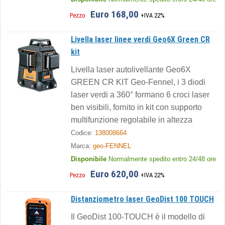
Euro 168,00
Pezzo
+IVA 22%
Livella laser linee verdi Geo6X Green CR
kit
Livella laser autolivellante Geo6X
GREEN CR KIT Geo-Fennel, i 3 diodi
laser verdi a 360° formano 6 croci laser
ben visibili, fornito in kit con supporto
multifunzione regolabile in altezza
Codice:
138008664
Marca:
geo-FENNEL
Disponibile
Normalmente spedito entro 24/48 ore
Euro 620,00
Pezzo
+IVA 22%
Distanziometro laser GeoDist 100 TOUCH
Il GeoDist 100-TOUCH è il modello di