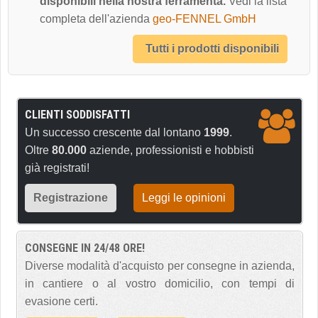
disponibili nella nostra ferramenta.
Vedi la lista
completa dell'azienda
geo-FENNEL GmbH
Tutti i prodotti disponibili
CLIENTI SODDISFATTI
Un successo crescente dal lontano
1999
.
Oltre
80.000
aziende, professionisti e hobbisti
già registrati!
Registrazione
Leggi le opinioni
CONSEGNE IN 24/48 ORE!
Diverse modalità d'acquisto per consegne in azienda,
in cantiere o al vostro domicilio, con tempi di
evasione certi.