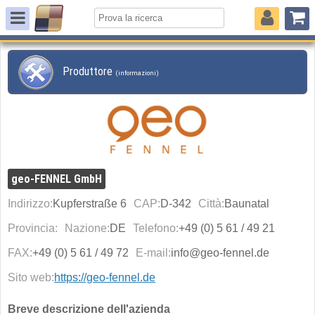
Produttore
(informazioni)
geo-FENNEL GmbH
Indirizzo:
Kupferstraße 6
CAP:
D-342
Città:
Baunatal
Provincia:
Nazione:
DE
Telefono:
+49 (0) 5 61 / 49 21
FAX:
+49 (0) 5 61 / 49 72
E-mail:
info@geo-fennel.de
Sito web:
https://geo-fennel.de
Breve descrizione dell'azienda