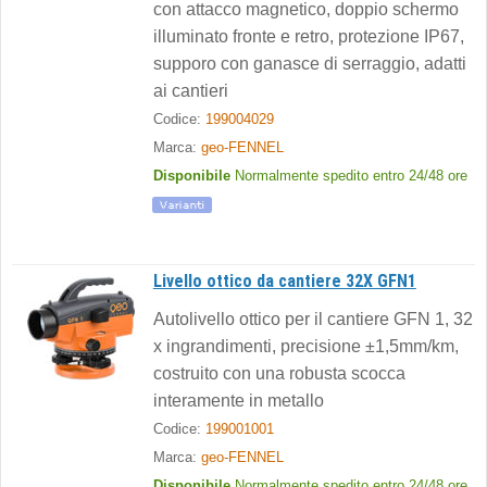
con attacco magnetico, doppio schermo
illuminato fronte e retro, protezione IP67,
supporo con ganasce di serraggio, adatti
ai cantieri
Codice:
199004029
Marca:
geo-FENNEL
Disponibile
Normalmente spedito entro 24/48 ore
Livello ottico da cantiere 32X GFN1
Autolivello ottico per il cantiere GFN 1, 32
x ingrandimenti, precisione ±1,5mm/km,
costruito con una robusta scocca
interamente in metallo
Codice:
199001001
Marca:
geo-FENNEL
Disponibile
Normalmente spedito entro 24/48 ore