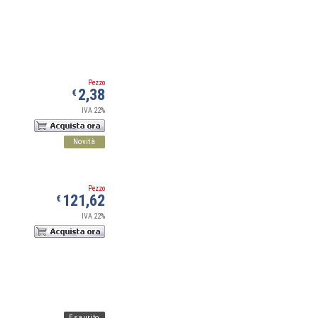
Pezzo
2,38
€
IVA 22%
Novità
Pezzo
121,62
€
IVA 22%
Esaurito