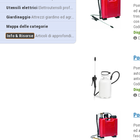
Pomp
Utensili elettrici
Elettroutensili professionali
ed a
tras
Giardinaggio
Attrezzi giardino ed agricoltura
con
Mappa delle categorie
Cod
Dis
Info & Risorse
Articoli di approfondimento
C
Po
Pomp
auto
anti
Cod
Dis
C
Po
Pomp
ed a
fasc