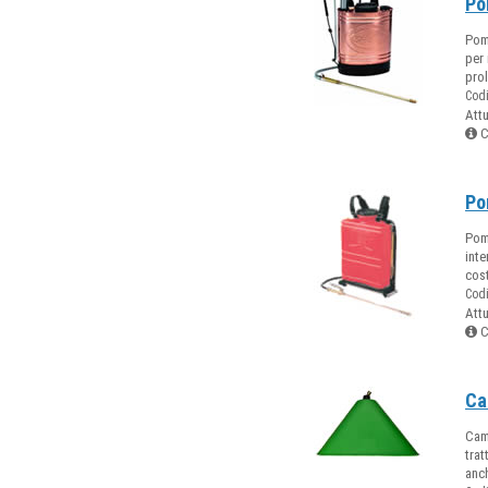
Po
Pomp
per 
prol
Cod
Att
C
Po
Pom
int
cost
Cod
Att
C
Ca
Cam
trat
anc