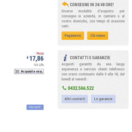
CONSEGNE IN 24/48 ORE!
Diverse modalità d'acquisto per
consegne in azienda, in cantiere o al
vostro domicilio, con tempi di evasione
certi.
Pagamenti
Chi siamo
Pezzo
17,86
CONTATTI E GARANZIE
€
Acquisti garantiti da una lunga
IVA 22%
esperienza e servizio clienti telefonico
con orario continuato dalle 9 alle 18, dal
lunedì al venerdì :
0432.566.522
Altri contatti
Le garanzie
Varianti