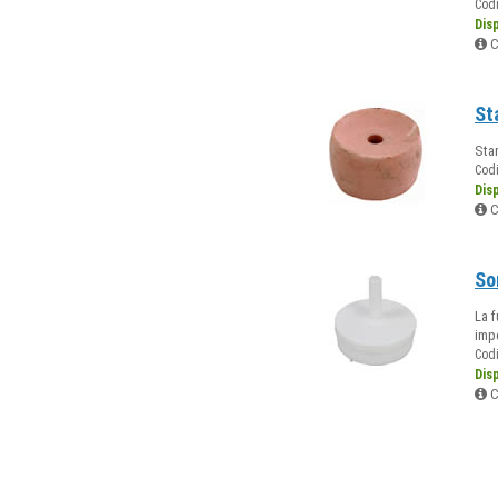
Cod
Dis
C
St
Stan
Cod
Dis
C
So
La f
impe
Cod
Dis
C