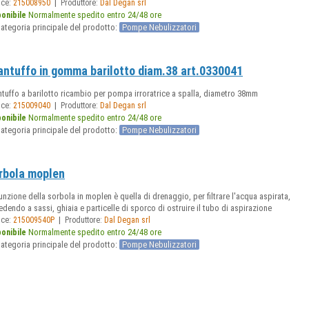
|
ice:
215008950
Produttore:
Dal Degan srl
Normalmente spedito entro 24/48 ore
ponibile
ategoria principale del prodotto:
Pompe Nebulizzatori
antuffo in gomma barilotto diam.38 art.0330041
tuffo a barilotto ricambio per pompa irroratrice a spalla, diametro 38mm
|
ice:
215009040
Produttore:
Dal Degan srl
Normalmente spedito entro 24/48 ore
ponibile
ategoria principale del prodotto:
Pompe Nebulizzatori
rbola moplen
unzione della sorbola in moplen è quella di drenaggio, per filtrare l'acqua aspirata,
dendo a sassi, ghiaia e particelle di sporco di ostruire il tubo di aspirazione
|
ice:
215009540P
Produttore:
Dal Degan srl
Normalmente spedito entro 24/48 ore
ponibile
ategoria principale del prodotto:
Pompe Nebulizzatori