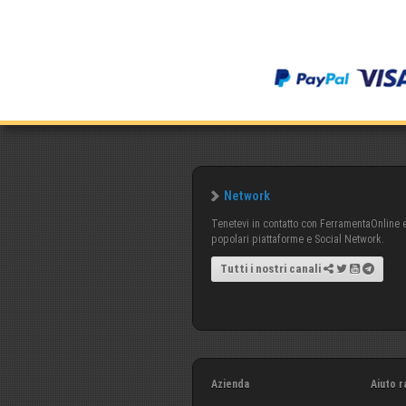
Network
Tenetevi in contatto con FerramentaOnline e 
popolari piattaforme e Social Network.
Tutti i nostri canali
Azienda
Aiuto r