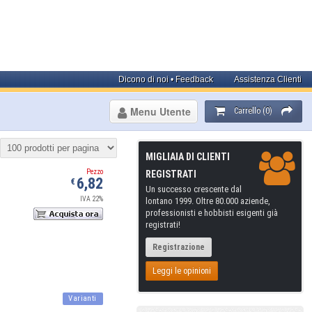
Dicono di noi • Feedback
Assistenza Clienti
Menu Utente
Carrello (0)
MIGLIAIA DI CLIENTI
Pezzo
REGISTRATI
6,82
€
Un successo crescente dal
IVA 22%
lontano 1999. Oltre 80.000 aziende,
professionisti e hobbisti esigenti già
registrati!
Registrazione
Leggi le opinioni
Varianti