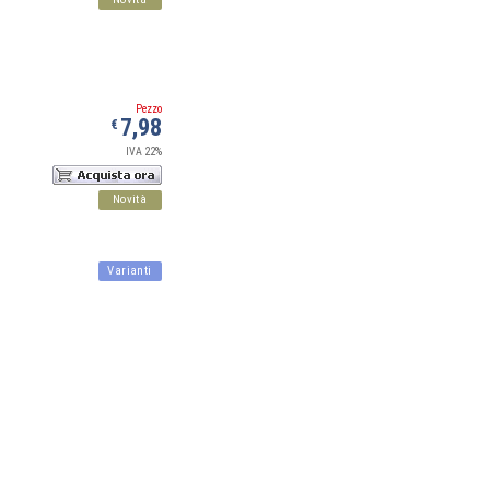
Pezzo
7,98
€
IVA 22%
Novità
Varianti