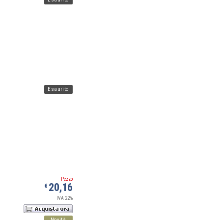
Esaurito
Pezzo
20,16
€
IVA 22%
Novità