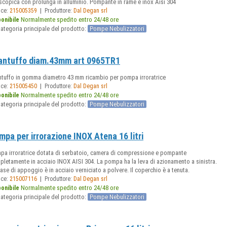
scopica con prolunga in alluminio. Pompante in rame e inox Aisi 304
|
ice:
215005359
Produttore:
Dal Degan srl
Normalmente spedito entro 24/48 ore
ponibile
ategoria principale del prodotto:
Pompe Nebulizzatori
antuffo diam.43mm art 0965TR1
ntuffo in gomma diametro 43 mm ricambio per pompa irroratrice
|
ice:
215005450
Produttore:
Dal Degan srl
Normalmente spedito entro 24/48 ore
ponibile
ategoria principale del prodotto:
Pompe Nebulizzatori
mpa per irrorazione INOX Atena 16 litri
pa irroratrice dotata di serbatoio, camera di compressione e pompante
letamente in acciaio INOX AISI 304. La pompa ha la leva di azionamento a sinistra.
ase di appoggio è in acciaio verniciato a polvere. Il coperchio è a tenuta.
|
ice:
215007116
Produttore:
Dal Degan srl
Normalmente spedito entro 24/48 ore
ponibile
ategoria principale del prodotto:
Pompe Nebulizzatori