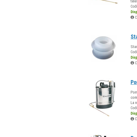
tele
Cod
Dis
C
St
Sta
Cod
Dis
C
Po
Pom
comp
La n
Cod
Dis
C