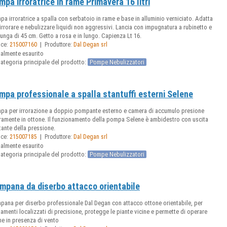
mpa irroratrice in rame Primavera 16 litri
a irroratrice a spalla con serbatoio in rame e base in alluminio verniciato. Adatta
irrorare e nebulizzare liquidi non aggressivi. Lancia con impugnatura a rubinetto e
unga di 45 cm. Getto a rosa e in lungo. Capienza Lt 16.
|
ice:
215007160
Produttore:
Dal Degan srl
ualmente esaurito
ategoria principale del prodotto:
Pompe Nebulizzatori
mpa professionale a spalla stantuffi esterni Selene
pa per irrorazione a doppio pompante esterno e camera di accumulo presione
eramente in ottone. Il funzionamento della pompa Selene è ambidestro con uscita
ante della pressione.
|
ice:
215007185
Produttore:
Dal Degan srl
ualmente esaurito
ategoria principale del prodotto:
Pompe Nebulizzatori
mpana da diserbo attacco orientabile
pana per diserbo professionale Dal Degan con attacco ottone orientabile, per
tamenti localizzati di precisione, protegge le piante vicine e permette di operare
he in presenza di vento