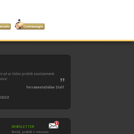
re ad un listino prodotti assolutamente
avora!
FerramentaOnline Staff
aranzie
NEWSLETTER
Novità, prodotti e soluzioni...