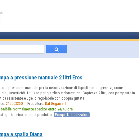
mpa a pressione manuale 2 litri Eros
pa a pressione manuale per la nebulizzazione di liquidi non aggressivi, come
icidi, insetticidi. Utilizzo per giardino e domestico. Capienza 2 litri, con pompante in
tica resistente e ugello regolabile con doppia gittata
|
ice:
215003250
Produttore:
Dal Degan srl
Normalmente spedito entro 24/48 ore
ponibile
ategoria principale del prodotto:
Pompe Nebulizzatori
mpa a spalla Diana