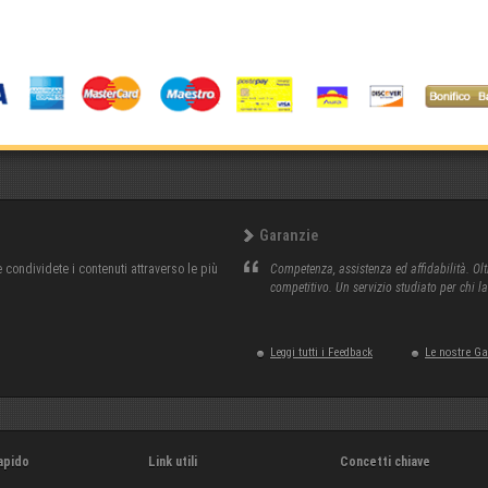
Garanzie
condividete i contenuti attraverso le più
Competenza, assistenza ed affidabilità. Olt
competitivo. Un servizio studiato per chi l
Leggi tutti i Feedback
Le nostre G
apido
Link utili
Concetti chiave