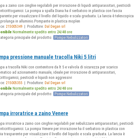
a a zaino con cinghie regolabili per irrorazione di liquidi antiparassitari, pesticidi
nticrittogamici. La pompa a spalla Diana ha il serbatoio in plastica con fascia
parente per visualizzare il livello del liquido e scala graduata. La lancia è telescopica
 prolunga in alluminio.Pompante in plastica moplen
|
ice:
215005349
Produttore:
Dal Degan srl
Normalmente spedito entro 24/48 ore
ponibile
ategoria principale del prodotto:
Pompe Nebulizzatori
mpa pressione manuale tracolla Niki 5 litri
a a tracolla Niki con contenitore da lt 5 e valvola di sicurezza per scarico
matico ad azionamento manuale, ideale per irrorazione di antiparassitari,
crittogamici, pesticidi e liquidi non aggressivi
|
ice:
215005355
Produttore:
Dal Degan srl
Normalmente spedito entro 24/48 ore
ponibile
ategoria principale del prodotto:
Pompe Nebulizzatori
mpa irroratrice a zaino Venere
a irroratrice a zaino con cinghie regolabili per nebulizzare antiparassitari, pesticidi
nticrittogamici. La pompa Venere per irrorazione ha il serbatoio in plastica con
ia trasparente per visualizzare il livello del liquido e scala graduata. La lancia è