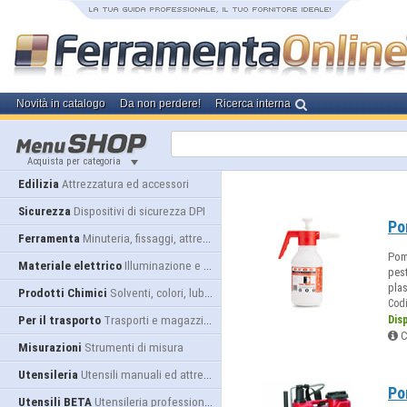
Novità in catalogo
Da non perdere!
Ricerca interna
Acquista per categoria
Edilizia
Attrezzatura ed accessori
Sicurezza
Dispositivi di sicurezza DPI
Po
Ferramenta
Minuteria, fissaggi, attrezzatura
Pom
Materiale elettrico
Illuminazione e alimentazione
pest
plas
Prodotti Chimici
Solventi, colori, lubrificanti...
Cod
Per il trasporto
Trasporti e magazzino
Dis
C
Misurazioni
Strumenti di misura
Utensileria
Utensili manuali ed attrezzature
Po
Utensili BETA
Utensileria professionale