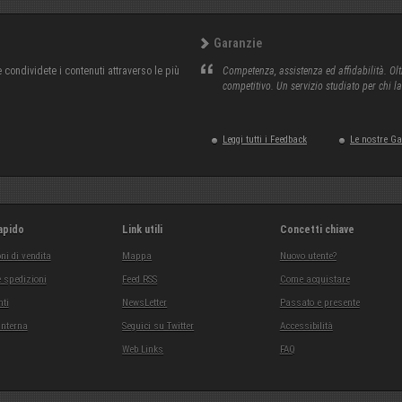
Garanzie
condividete i contenuti attraverso le più
Competenza, assistenza ed affidabilità. Olt
competitivo. Un servizio studiato per chi l
Leggi tutti i Feedback
Le nostre G
apido
Link utili
Concetti chiave
ni di vendita
Mappa
Nuovo utente?
 spedizioni
Feed RSS
Come acquistare
ti
NewsLetter
Passato e presente
interna
Seguici su Twitter
Accessibilità
Web Links
FAQ