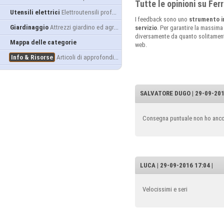
Tutte le opinioni su Fe
Utensili elettrici
Elettroutensili professionali
I feedback sono uno
strumento i
Giardinaggio
Attrezzi giardino ed agricoltura
servizio
. Per garantire la massima
diversamente da quanto solitamente 
Mappa delle categorie
web.
Info & Risorse
Articoli di approfondimento
SALVATORE DUGO | 29-09-2016
Consegna puntuale non ho ancor
LUCA | 29-09-2016 17:04 |
Velocissimi e seri