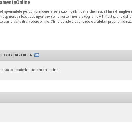
rramentaOnline
ndispensabile
per comprendere le sensazioni della nostra clientela,
al fine di miglio
 trasparenza i feedback riportano solitamente il nome e cognome o l'intestazione dell'az
siamo abituati a vedere online. Chi lo desidera può rendere visibile il proprio indirizzo 
 17:37 | SIRACUSA |
a usato il materiale ma sembra ottimo!