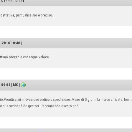
 15:05 | RIETI
spettative, puntualissimo e preciso.
2016 10:46 |
 ottimo prezzo e consegna veloce
09:04 | MO |
.Prontissimi in evasione ordine e spedizione. Meno di 3 giorni la merce arrivata, ben 
ano la seriosità de gestori. Raccomando questo sito.