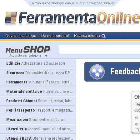
Novità in catalogo
Da non perdere!
Ricerca interna
Acquista per categoria
Edilizia
Attrezzatura ed accessori
Feedba
Sicurezza
Dispositivi di sicurezza DPI
Ferramenta
Minuteria, fissaggi, attrezzatura
Materiale elettrico
Illuminazione e alimentazione
Prodotti Chimici
Solventi, colori, lubrificanti...
Per il trasporto
Trasporti e magazzino
Misurazioni
Strumenti di misura
Utensileria
Utensili manuali ed attrezzature
Utensili BETA
Utensileria professionale