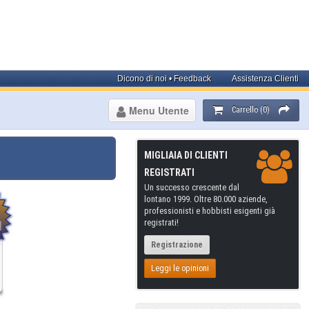
Dicono di noi • Feedback
Assistenza Clienti
Menu Utente
Carrello (0)
MIGLIAIA DI CLIENTI
REGISTRATI
Un successo crescente dal
lontano 1999. Oltre 80.000 aziende,
professionisti e hobbisti esigenti già
registrati!
Registrazione
Leggi le opinioni