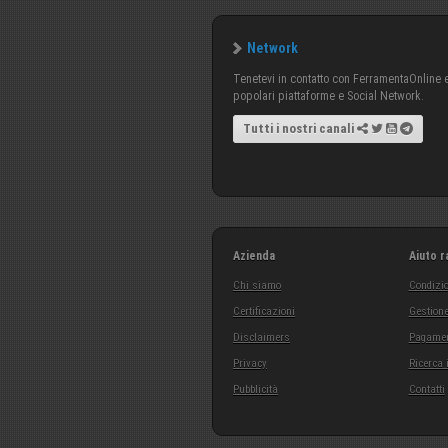
Network
Tenetevi in contatto con FerramentaOnline e 
popolari piattaforme e Social Network.
Tutti i nostri canali
Azienda
Aiuto r
Chi siamo
Condizio
Certificazioni
Gestione
Disclaimers
Pagamen
Privacy
Ricerca 
Pubblicità
Contatti