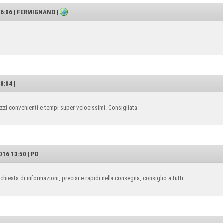
16:06 | FERMIGNANO |
8:04 |
ezzi convenienti e tempi super velocissimi. Consigliata
16 13:50 | PD
chiesta di informazioni, precisi e rapidi nella consegna, consiglio a tutti.