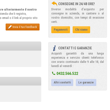
CONSEGNE IN 24/48 ORE!
Diverse modalità d'acquisto per
rare ulteriormente il nostro
consegne in azienda, in cantiere o al
ienda che li registra,
vostro domicilio, con tempi di evasione
email o il link al proprio sito
certi.
Invia il tuo feedback
Pagamenti
Chi siamo
CONTATTI E GARANZIE
Acquisti garantiti da una lunga
esperienza e servizio clienti telefonico
con orario continuato dalle 9 alle 18, dal
lunedì al venerdì :
0432.566.522
Altri contatti
Le garanzie