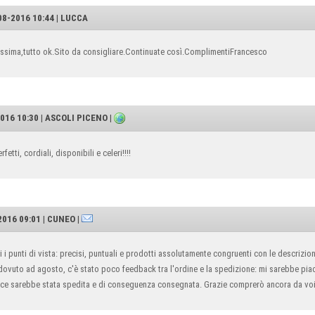
8-2016 10:44 | LUCCA
cissima,tutto ok.Sito da consigliare.Continuate così.ComplimentiFrancesco
016 10:30 | ASCOLI PICENO |
fetti, cordiali, disponibili e celeri!!!!
016 09:01 | CUNEO |
 i punti di vista: precisi, puntuali e prodotti assolutamente congruenti con le descrizio
vuto ad agosto, c'è stato poco feedback tra l'ordine e la spedizione: mi sarebbe piac
erce sarebbe stata spedita e di conseguenza consegnata. Grazie comprerò ancora da vo