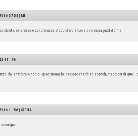
016 07:54 | MI
ponibilità, chiarezza e concretezza. Acquisterò ancora da questa piattaforma.
2:11 | TN
rizzo della fattura e non di spedizione) ha causato ritardi spiacevoli, maggiori di quell
016 11:56 | SIENA
a consegna