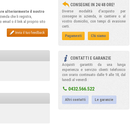
CONSEGNE IN 24/48 ORE!
Diverse modalità d'acquisto per
rare ulteriormente il nostro
consegne in azienda, in cantiere o al
ienda che li registra,
vostro domicilio, con tempi di evasione
email o il link al proprio sito
certi.
Invia il tuo feedback
Pagamenti
Chi siamo
CONTATTI E GARANZIE
Acquisti garantiti da una lunga
esperienza e servizio clienti telefonico
con orario continuato dalle 9 alle 18, dal
lunedì al venerdì :
0432.566.522
Altri contatti
Le garanzie