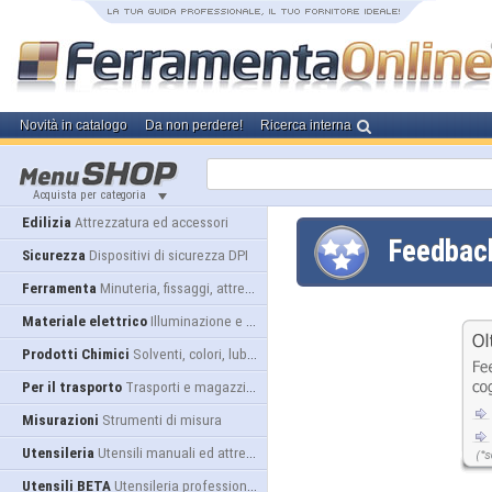
Novità in catalogo
Da non perdere!
Ricerca interna
Acquista per categoria
Edilizia
Attrezzatura ed accessori
Feedba
Sicurezza
Dispositivi di sicurezza DPI
Ferramenta
Minuteria, fissaggi, attrezzatura
Materiale elettrico
Illuminazione e alimentazione
Prodotti Chimici
Solventi, colori, lubrificanti...
Per il trasporto
Trasporti e magazzino
Misurazioni
Strumenti di misura
Utensileria
Utensili manuali ed attrezzature
Utensili BETA
Utensileria professionale