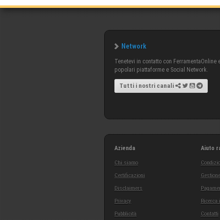
Network
Tenetevi in contatto con FerramentaOnline e 
popolari piattaforme e Social Network.
Tutti i nostri canali
Azienda
Aiuto r
Chi siamo
Condizio
Certificazioni
Gestione
Disclaimers
Pagamen
Privacy
Ricerca 
Pubblicità
Contatti