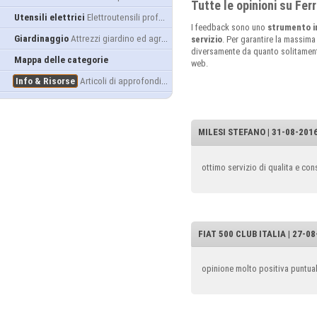
Tutte le opinioni su Fe
Utensili elettrici
Elettroutensili professionali
I feedback sono uno
strumento i
Giardinaggio
Attrezzi giardino ed agricoltura
servizio
. Per garantire la massima
diversamente da quanto solitamente 
Mappa delle categorie
web.
Info & Risorse
Articoli di approfondimento
MILESI STEFANO | 31-08-2016 
ottimo servizio di qualita e co
FIAT 500 CLUB ITALIA | 27-08
opinione molto positiva puntual