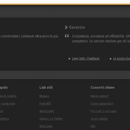
Garanzie
condividete i contenuti attraverso le più
Competenza, assistenza ed affidabilità. Olt
competitivo. Un servizio studiato per chi l
Leggi tutti i Feedback
Le nostre G
apido
Link utili
Concetti chiave
ni di vendita
Mappa
Nuovo utente?
 spedizioni
Feed RSS
Come acquistare
ti
NewsLetter
Passato e presente
interna
Seguici su Twitter
Accessibilità
Web Links
FAQ