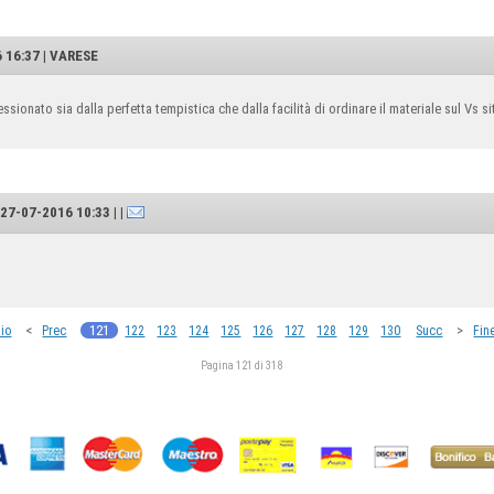
 16:37 | VARESE
ionato sia dalla perfetta tempistica che dalla facilità di ordinare il materiale sul Vs 
7-07-2016 10:33 | |
<
121
>
zio
Prec
122
123
124
125
126
127
128
129
130
Succ
Fin
Pagina 121 di 318