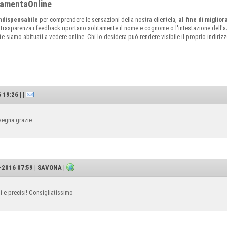
rramentaOnline
ndispensabile
per comprendere le sensazioni della nostra clientela,
al fine di miglio
 trasparenza i feedback riportano solitamente il nome e cognome o l'intestazione dell'az
siamo abituati a vedere online. Chi lo desidera può rendere visibile il proprio indirizzo 
19:26 | |
nsegna grazie
-2016 07:59 | SAVONA |
i e precisi! Consigliatissimo