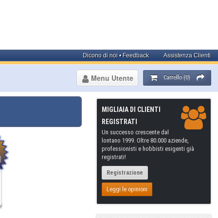
Dicono di noi • Feedback
Assistenza Clienti
Menu Utente
Carrello (0)
MIGLIAIA DI CLIENTI
REGISTRATI
Un successo crescente dal
lontano 1999. Oltre 80.000 aziende,
professionisti e hobbisti esigenti già
registrati!
Registrazione
Leggi le opinioni