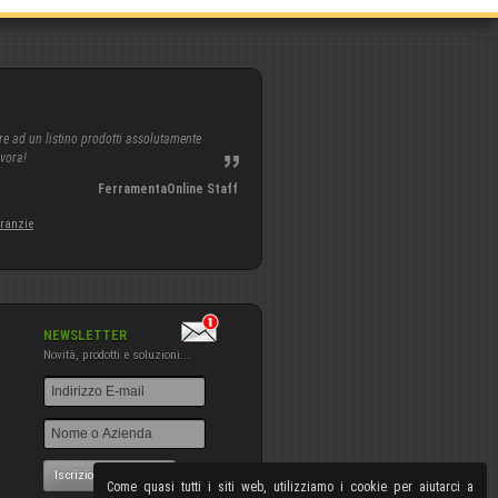
re ad un listino prodotti assolutamente
avora!
FerramentaOnline Staff
aranzie
NEWSLETTER
Novità, prodotti e soluzioni...
Iscrizione NewsLetter
Come quasi tutti i siti web, utilizziamo i cookie per aiutarci a